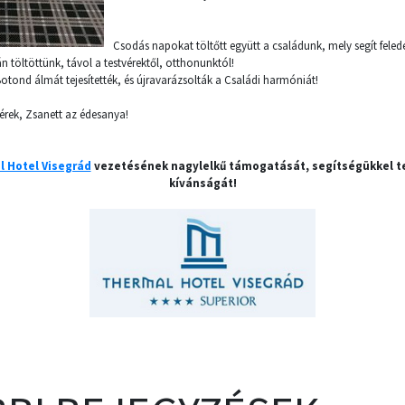
Csodás napokat töltőtt együtt a családunk, mely segít feledé
n töltöttünk, távol a testvérektől, otthonunktól!
tond álmát tejesítették, és újravarázsolták a Családi harmóniát!
érek, Zsanett az édesanya!
 Hotel Visegrád
vezetésének nagylelkű támogatását, segítségükkel te
kívánságát!