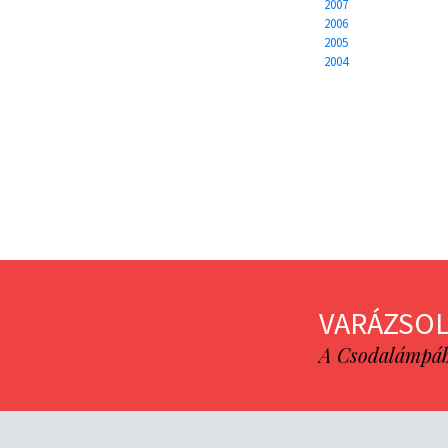
2007
2006
2005
2004
VARÁZSOL
A Csodalámpába 