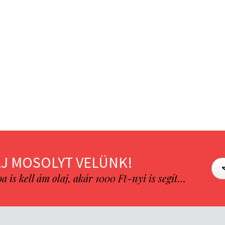
J MOSOLYT VELÜNK!
is kell ám olaj, akár 1000 Ft-nyi is segít…