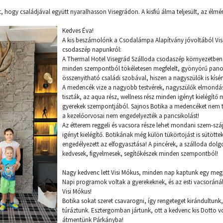
 hogy családjával együtt nyaralhasson Visegrádon. A kisfiú álma teljesült, az élmé
Kedves Éva!
A kis beszámolónk a Csodalámpa Alapítvány jóvoltából Vise
csodaszép napunkról:
A Thermal Hotel Visegrád Szálloda csodaszép környezetben
minden szempontból tökéletesen megfelelt, gyönyörű pano
összenyitható családi szobával, hiszen a nagyszülők is kísér
A medencék vize a nagyobb testvérek, nagyszülők elmondá
tiszták, az aqua rész, wellness rész minden igényt kielégítő 
gyerekek szempontjából. Sajnos Botika a medencéket nem t
a kezelőorvosai nem engedelyezték a pancsikolást!
Az étterem reggeli és vacsora része lehet mondani szem-szá
igényt kielégítő. Botikának még külön tükörtojást is sütötte
engedélyezett az elfogyasztása! A pincérek, a szálloda do
kedvesek, figyelmesek, segítőkészek minden szempontból!
Nagy kedvenc lett Visi Mókus, minden nap kaptunk egy megle
Napi programok voltak a gyerekeknek, és az esti vacsoráná
Visi Mókus!
Botika sokat szeret csavarogni, így rengeteget kirándultunk
túráztunk. Esztergomban jártunk, ott a kedvenc kis Dotto 
átmentünk Párkányba!