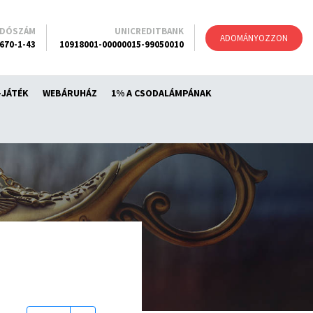
ADÓSZÁM
UNICREDITBANK
ADOMÁNYOZZON
670-1-43
10918001-00000015-99050010
-JÁTÉK
WEBÁRUHÁZ
1% A CSODALÁMPÁNAK