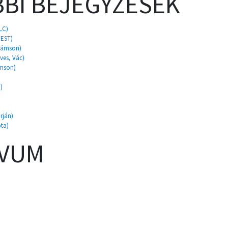
BI BEJEGYZÉSEK
LC)
PEST)
úsámson)
ves, Vác)
ámson)
)
rján)
ota)
ÍVUM