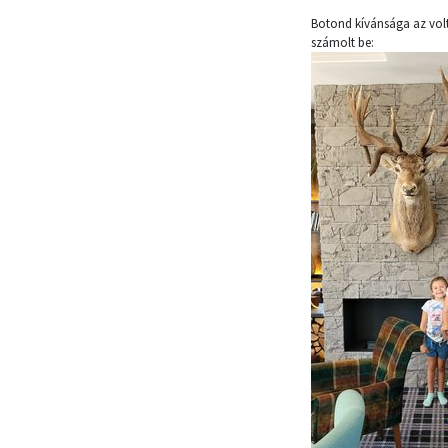
Botond kívánsága az volt,
számolt be: