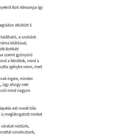
nyekről Boti édesanyja így
grádon eltöltött 5
 található, a szobánk
ráma kilátással,
ték Botikát!
sa szerint gyönyörű
mind a felnőttek, mind a
udta igénybe venni, mert
jnak ingere, minden
k, úgy ahogy neki
lgozói mind nagyon
petés esti mesét tőle.
l is meglátogatott minket
, várakat néztünk,
vonattal vonatoztunk,