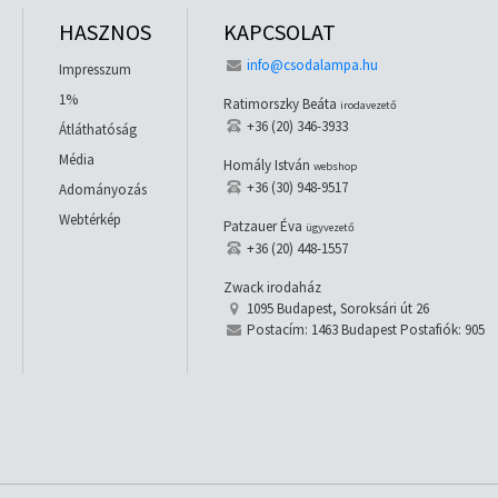
HASZNOS
KAPCSOLAT
info@csodalampa.hu
Impresszum
1%
Ratimorszky Beáta
irodavezető
+36 (20) 346-3933
Átláthatóság
Média
Homály István
webshop
+36 (30) 948-9517
Adományozás
Webtérkép
Patzauer Éva
ügyvezető
+36 (20) 448-1557
Zwack irodaház
1095 Budapest, Soroksári út 26
Postacím: 1463 Budapest Postafiók: 905