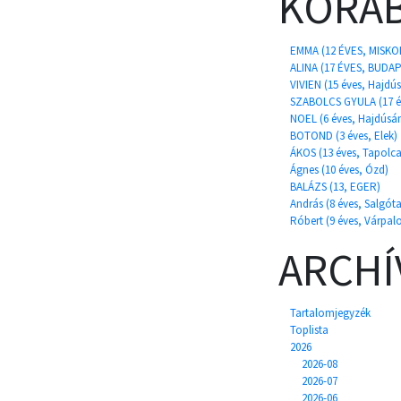
KORÁB
EMMA (12 ÉVES, MISKO
ALINA (17 ÉVES, BUDA
VIVIEN (15 éves, Hajd
SZABOLCS GYULA (17 é
NOEL (6 éves, Hajdús
BOTOND (3 éves, Elek)
ÁKOS (13 éves, Tapolca
Ágnes (10 éves, Ózd)
BALÁZS (13, EGER)
András (8 éves, Salgóta
Róbert (9 éves, Várpal
ARCH
Tartalomjegyzék
Toplista
2026
2026-08
2026-07
2026-06