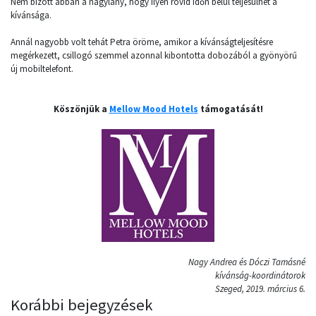
Nem bízott abban a nagylány, hogy ilyen rövid időn belül teljesülhet a
kívánsága.
Annál nagyobb volt tehát Petra öröme, amikor a kívánságteljesítésre
megérkezett, csillogó szemmel azonnal kibontotta dobozából a gyönyörű
új mobiltelefont.
Köszönjük a
Mellow Mood Hotels
támogatását!
Nagy Andrea és Dóczi Tamásné
kívánság-koordinátorok
Szeged, 2019. március 6.
Korábbi bejegyzések