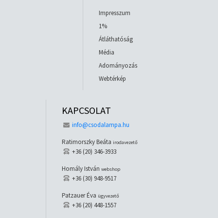
Impresszum
1%
Átláthatóság
Média
Adományozás
Webtérkép
KAPCSOLAT
info@csodalampa.hu
Ratimorszky Beáta
irodavezető
+36 (20) 346-3933
Homály István
webshop
+36 (30) 948-9517
Patzauer Éva
ügyvezető
+36 (20) 448-1557