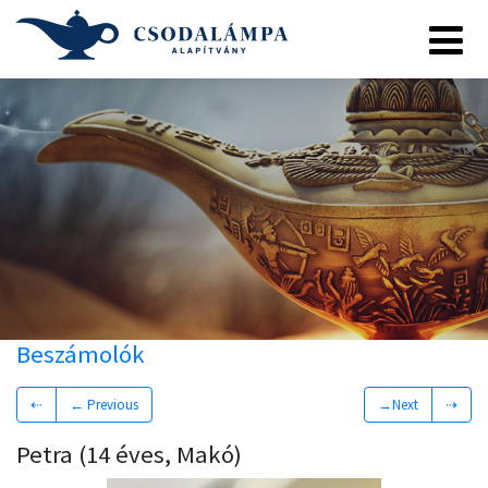
Beszámolók
⇠
← Previous
→Next
⇢
Petra (14 éves, Makó)