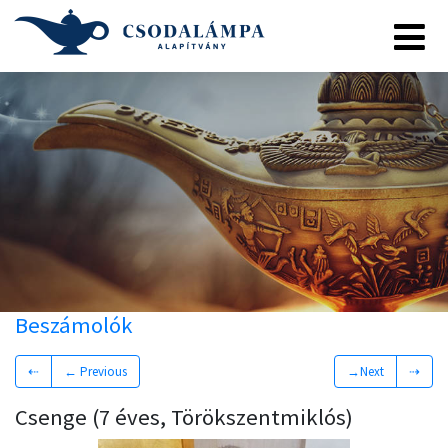
Beszámolók
⇠
← Previous
→Next
⇢
Csenge (7 éves, Törökszentmiklós)