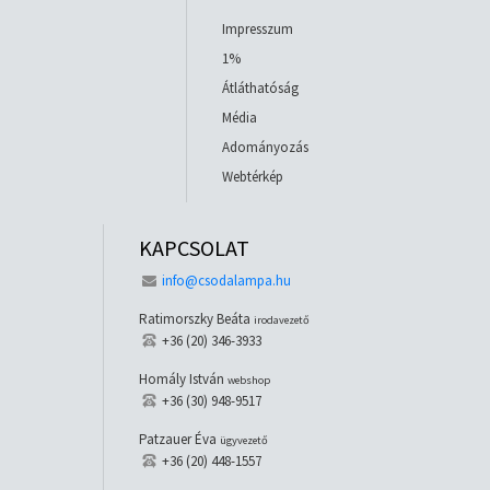
Impresszum
1%
Átláthatóság
Média
Adományozás
Webtérkép
KAPCSOLAT
info@csodalampa.hu
Ratimorszky Beáta
irodavezető
+36 (20) 346-3933
Homály István
webshop
+36 (30) 948-9517
Patzauer Éva
ügyvezető
+36 (20) 448-1557