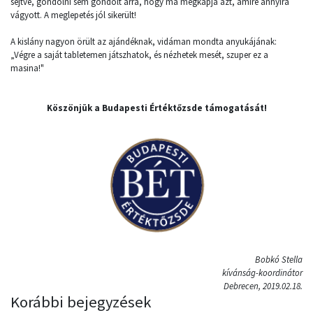
sejtve, gondolni sem gondolt arra, hogy ma megkapja azt, amire annyira
vágyott. A meglepetés jól sikerült!
A kislány nagyon örült az ajándéknak, vidáman mondta anyukájának:
„Végre a saját tabletemen játszhatok, és nézhetek mesét, szuper ez a
masina!"
Köszönjük a Budapesti Értéktőzsde támogatását!
Bobkó Stella
kívánság-koordinátor
Debrecen, 2019.02.18.
Korábbi bejegyzések