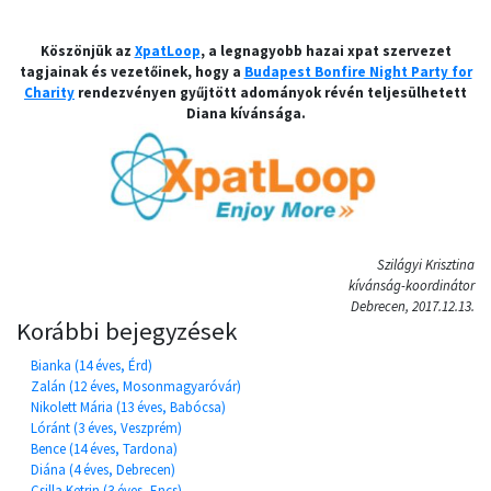
Köszönjük az
XpatLoop
, a legnagyobb hazai xpat szervezet
tagjainak és vezetőinek, hogy a
Budapest Bonfire Night Party for
Charity
rendezvényen gyűjtött adományok révén teljesülhetett
Diana kívánsága.
Szilágyi Krisztina
kívánság-koordinátor
Debrecen, 2017.12.13.
Korábbi bejegyzések
Bianka (14 éves, Érd)
Zalán (12 éves, Mosonmagyaróvár)
Nikolett Mária (13 éves, Babócsa)
Lóránt (3 éves, Veszprém)
Bence (14 éves, Tardona)
Diána (4 éves, Debrecen)
Csilla Ketrin (3 éves, Encs)