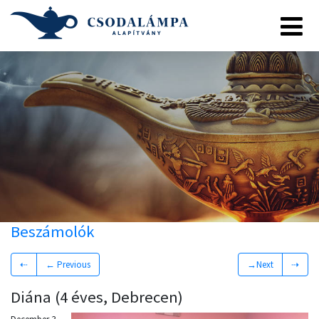
Beszámolók
⇠
← Previous
→Next
⇢
Diána (4 éves, Debrecen)