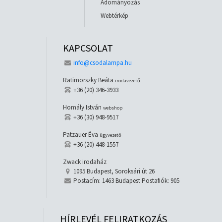
Adományozás
Webtérkép
KAPCSOLAT
info@csodalampa.hu
Ratimorszky Beáta
irodavezető
+36 (20) 346-3933
Homály István
webshop
+36 (30) 948-9517
Patzauer Éva
ügyvezető
+36 (20) 448-1557
Zwack irodaház
1095 Budapest, Soroksári út 26
Postacím: 1463 Budapest Postafiók: 905
HÍRLEVÉL FELIRATKOZÁS