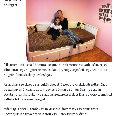
December 3-
án reggel
felkerekedtünk a családommal, fogtuk az elektromos csavarhúzóinkat, és
elindultunk egy nagyon kedves családhoz, hogy teljesítsük egy számomra
nagyon fontos kislány kívánságát.
Az apukák szereltek, az anyukák ebédet főztek, a gyerekek játszottak. Dius
egész nap arról csacsogott, hogy este ő már az új ágyában fog aludni.
Délutánra el is készültünk az ágy összeszerelésével, és Dia ragyogó szemekkel
vette birtokba a kanapéágyat.
Már meg is hívta Hannát - az én kisebbik lányomat - egy pizsipartira.
Köszönjük, hogy valóra válhatott egy újabb gyermek álma!