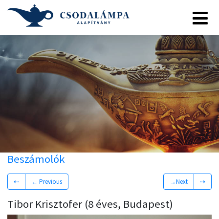
Beszámolók
⇠
← Previous
→Next
⇢
Tibor Krisztofer (8 éves, Budapest)