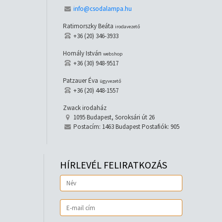
info@csodalampa.hu
Ratimorszky Beáta
irodavezető
+36 (20) 346-3933
Homály István
webshop
+36 (30) 948-9517
Patzauer Éva
ügyvezető
+36 (20) 448-1557
Zwack irodaház
1095 Budapest, Soroksári út 26
Postacím: 1463 Budapest Postafiók: 905
HÍRLEVÉL FELIRATKOZÁS