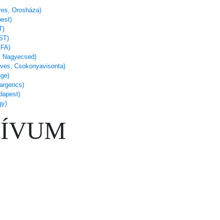
ves, Orosháza)
est)
T)
ST)
FA)
s, Nagyecsed)
éves, Csokonyavisonta)
nge)
argencs)
dapest)
gy)
ÍVUM