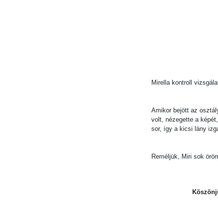
Mirella kontroll vizsgá
Amikor bejött az osztá
volt, nézegette a képét
sor, így a kicsi lány iz
Reméljük, Miri sok örö
Köszönj