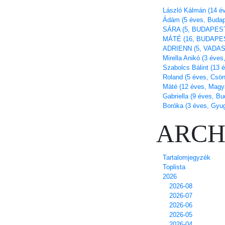
László Kálmán (14 é
Ádám (5 éves, Budap
SÁRA (5, BUDAPES
MÁTÉ (16, BUDAPE
ADRIENN (5, VADAS
Mirella Anikó (3 éve
Szabolcs Bálint (13 
Roland (5 éves, Csö
Máté (12 éves, Magy
Gabriella (9 éves, Bu
Boróka (3 éves, Gyu
ARCH
Tartalomjegyzék
Toplista
2026
2026-08
2026-07
2026-06
2026-05
2026-04