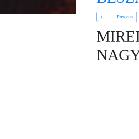
⇠
← Previous
MIREL
NAGY