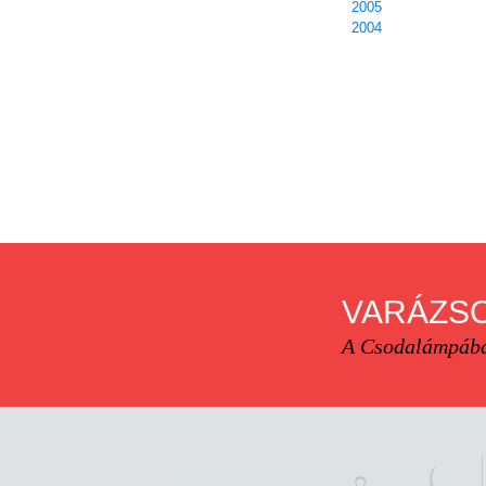
2005
2004
VARÁZSO
A Csodalámpába 