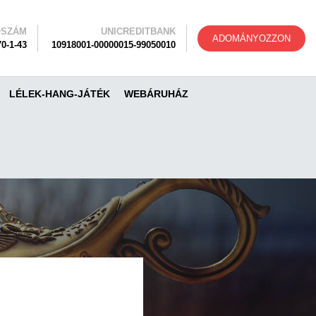
ÓSZÁM
UNICREDITBANK
ADOMÁNYOZZON
0-1-43
10918001-00000015-99050010
LÉLEK-HANG-JÁTÉK
WEBÁRUHÁZ