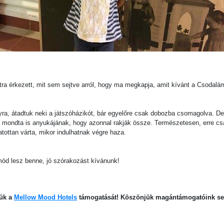
latra érkezett, mit sem sejtve arról, hogy ma megkapja, amit kívánt a Csodalá
lyra, átadtuk neki a játszóházikót, bár egyelőre csak dobozba csomagolva. De
, mondta is anyukájának, hogy azonnal rakják össze. Természetesen, erre csa
gatottan várta, mikor indulhatnak végre haza.
möd lesz benne, jó szórakozást kívánunk!
ük a
Mellow Mood Hotels
támogatását! Köszönjük magántámogatóink seg