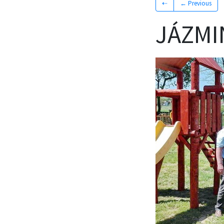
⇠
← Previous
JÁZMI