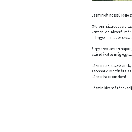
Jázminkát hosszú ideje g
Otthoni házuk udvara szép
kertben. Az udvarról már 
„- Legyen hinta, és csúsz
S egy szép tavaszi napon
csúszdával és még egy szé
Jázminnak, testvéreinek, 
azonnal ki is próbálta az
Jázminka örömében!
Jázmin kívánságának telj