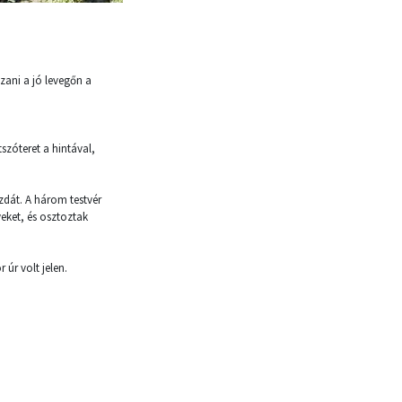
szani a jó levegőn a
szóteret a hintával,
zdát. A három testvér
yeket, és osztoztak
úr volt jelen.