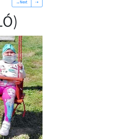
→Next
⇢
LÓ)