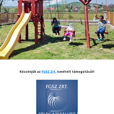
Köszönjük az
FGSZ Zrt.
ismételt támogatását!