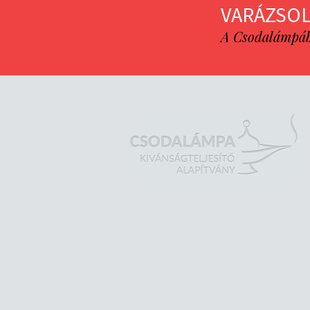
VARÁZSOL
A Csodalámpába 