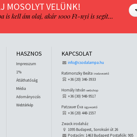
J MOSOLYT VELÜNK!
is kell ám olaj, akár 1000 Ft-nyi is segít…
HASZNOS
KAPCSOLAT
info@csodalampa.hu
Impresszum
1%
Ratimorszky Beáta
irodavezető
+36 (20) 346-3933
Átláthatóság
Média
Homály István
webshop
+36 (30) 948-9517
Adományozás
Webtérkép
Patzauer Éva
ügyvezető
+36 (20) 448-1557
Zwack irodaház
1095 Budapest, Soroksári út 26
Postacím: 1463 Budapest Postafiók: 905