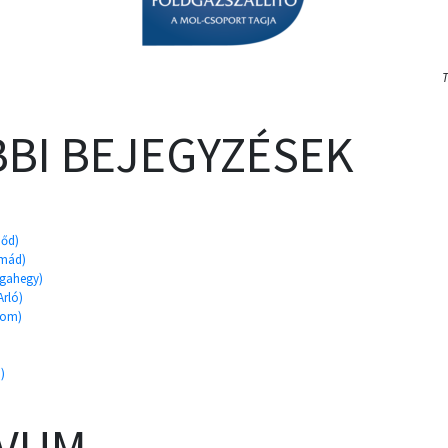
T
BI BEJEGYZÉSEK
)
dőd)
somád)
argahegy)
Arló)
gom)
)
ÍVUM