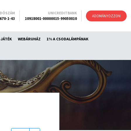
ADÓSZÁM
UNICREDITBANK
ADOMÁNYOZZON
670-1-43
10918001-00000015-99050010
-JÁTÉK
WEBÁRUHÁZ
1% A CSODALÁMPÁNAK