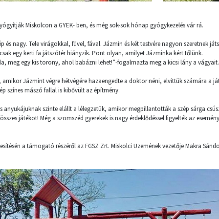
yógyítják Miskolcon a GYEK- ben, és még sok-sok hónap gyógykezelés vár rá.
 és nagy. Tele virágokkal, fűvel, fával. Jázmin és két testvére nagyon szeretnek ját
csak egy kerti fa játszótér hiányzik. Pont olyan, amilyet Jázminka kért tőlünk.
da, meg egy kis torony, ahol babázni lehet!”-fogalmazta meg a kicsi lány a vágyait.
, amikor Jázmint végre hétvégére hazaengedte a doktor néni, elvittük számára a ját
p színes mászó fallal is kibővült az építmény.
s anyukájuknak szinte elállt a lélegzetük, amikor megpillantották a szép sárga csús
 összes játékot! Még a szomszéd gyerekek is nagy érdeklődéssel figyelték az esemén
esítésén a támogató részéről az FGSZ Zrt. Miskolci Üzemének vezetője Makra Sándor 