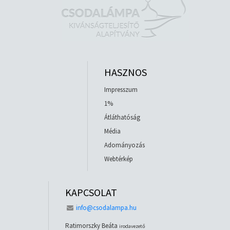
HASZNOS
Impresszum
1%
Átláthatóság
Média
Adományozás
Webtérkép
KAPCSOLAT
info@csodalampa.hu
Ratimorszky Beáta
irodavezető