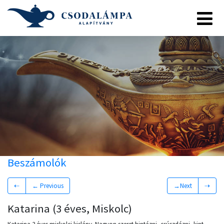
Beszámolók
⇠
← Previous
→Next
⇢
Katarina (3 éves, Miskolc)