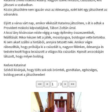
Katarina 3 éves miskolci kislány. Nagyon szeret hintázni, csúszdázni, kint
játszani a szabadban.
Közös játszótérre nem igazán viszi az édesanyja, ezért kért egy játszóteret az
udvarukra.
Eljött a várva várt nap, amikor elkészült Katarina játszótere, s át is adtuk a
Provident miskolci képviselőjével, Tábori Zoltán úrral.
A kicsi lány kíváncsian nézte végig a nagy építmény összeszerelését,
felállítását. Mikor készen lett a játék, mosolyogva, boldogan vette birtokba.
Ki sem akart szállni a hintából, annyira tetszett neki. Amikor végre
rábeszéltük, hogy próbálja ki a csúszdát is, nagyon félénken, édesanyja és
testvére kezét fogva lecsúszott a világos lila csúszdán. Kipirult arcocskáján
látszott, hogy milyen boldog.
Kedves Katarina!
Szívből kívánjuk, hogy tölts sok-sok örömteli, gondtalan, egészséges,
boldog percet a játszótereden!
/ 3