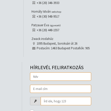
+36 (20) 346-3933
Homály István
webshop
+36 (30) 948-9517
Patzauer Éva
ügyvezető
+36 (20) 448-1557
Zwack irodaház
1095 Budapest, Soroksári út 26
Postacím: 1463 Budapest Postafiók: 905
HÍRLEVÉL FELIRATKOZÁS