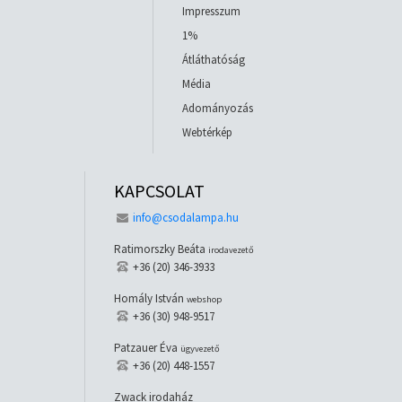
Impresszum
1%
Átláthatóság
Média
Adományozás
Webtérkép
KAPCSOLAT
info@csodalampa.hu
Ratimorszky Beáta
irodavezető
+36 (20) 346-3933
Homály István
webshop
+36 (30) 948-9517
Patzauer Éva
ügyvezető
+36 (20) 448-1557
Zwack irodaház