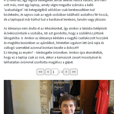
A 15 éves Isti, egy régóta dédelgetett álmát sikerült valóra váltani, ami nem
volt más, mint egy laptop, amely végre megadta számára a kellő
’szabadságot’. Isti betegségéből adódóan csak kerekesszékben tud
közlekedni, és sajnos csak az egyik szobában található asztalhoz fér hozzá,
de a laptoppal már bárhol tud a barátaival levelezni, tanulni vagy játszani.
Az édesanya nem árulta el az érkezésünket, így amikor a lakásba beléptünk
és beköszöntünk a szobába, Isti azt gondolta, hogy a szülőkhöz jöttünk
látogatóba ☺ Amikor az édesanya kérésére a nagyfiú csatlakozott hozzánk
és meglátta kezünkben az ajándékot, hihetetlen izgalom lett úrrá rajta és
csillogó szemekkel azonnal bontani kezdte a dobozt!!!
Ez tényleg az enyém? – kérdezgette örömében. Amikor újra elismételtük,
hogy ez a laptop csak az övé, akkor a kamaszok zavart mosolyával és
leírhatatlan örömmel szorította magához a gépet.
/ 3