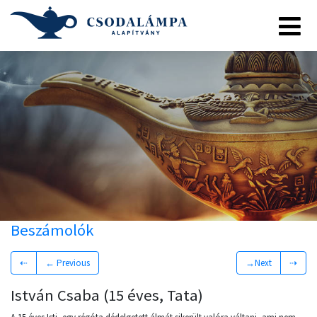
Beszámolók
⇠
← Previous
→Next
⇢
István Csaba (15 éves, Tata)