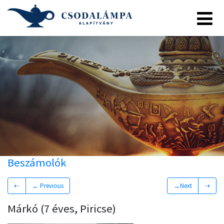
Beszámolók
⇠
← Previous
→Next
⇢
Márkó (7 éves, Piricse)