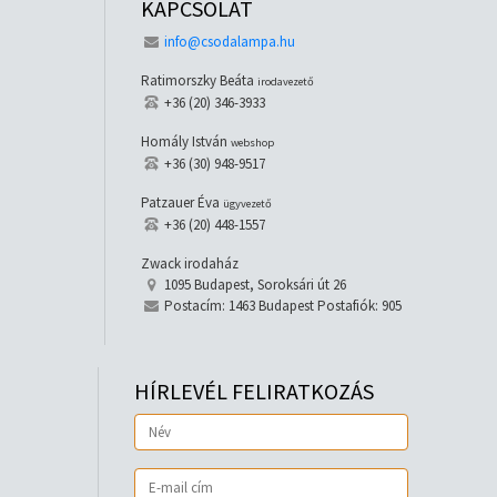
KAPCSOLAT
info@csodalampa.hu
Ratimorszky Beáta
irodavezető
+36 (20) 346-3933
Homály István
webshop
+36 (30) 948-9517
Patzauer Éva
ügyvezető
+36 (20) 448-1557
Zwack irodaház
1095 Budapest, Soroksári út 26
Postacím: 1463 Budapest Postafiók: 905
HÍRLEVÉL FELIRATKOZÁS