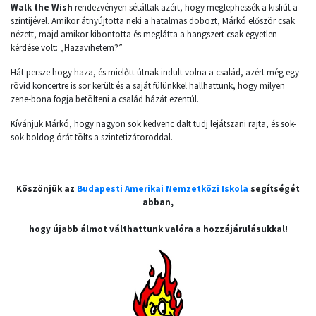
Walk the Wish
rendezvényen sétáltak azért, hogy meglephessék a kisfiút a
szintijével. Amikor átnyújtotta neki a hatalmas dobozt, Márkó először csak
nézett, majd amikor kibontotta és meglátta a hangszert csak egyetlen
kérdése volt: „Hazavihetem?”
Hát persze hogy haza, és mielőtt útnak indult volna a család, azért még egy
rövid koncertre is sor került és a saját fülünkkel hallhattunk, hogy milyen
zene-bona fogja betölteni a család házát ezentúl.
Kívánjuk Márkó, hogy nagyon sok kedvenc dalt tudj lejátszani rajta, és sok-
sok boldog órát tölts a szintetizátoroddal.
Köszönjük az
Budapesti Amerikai Nemzetközi Iskola
segítségét
abban,
hogy újabb álmot válthattunk valóra a hozzájárulásukkal!