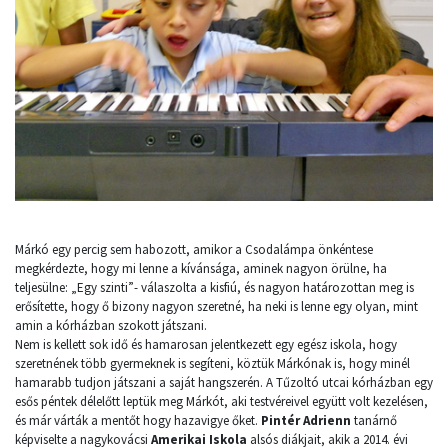
Márkó egy percig sem habozott, amikor a Csodalámpa önkéntese
megkérdezte, hogy mi lenne a kívánsága, aminek nagyon örülne, ha
teljesülne: „Egy szinti”- válaszolta a kisfiú, és nagyon határozottan meg is
erősítette, hogy ő bizony nagyon szeretné, ha neki is lenne egy olyan, mint
amin a kórházban szokott játszani.
Nem is kellett sok idő és hamarosan jelentkezett egy egész iskola, hogy
szeretnének több gyermeknek is segíteni, köztük Márkónak is, hogy minél
hamarabb tudjon játszani a saját hangszerén. A Tűzoltó utcai kórházban egy
esős péntek délelőtt leptük meg Márkót, aki testvéreivel együtt volt kezelésen,
és már várták a mentőt hogy hazavigye őket.
Pintér Adrienn
tanárnő
képviselte a nagykovácsi
Amerikai Iskola
alsós diákjait, akik a 2014. évi