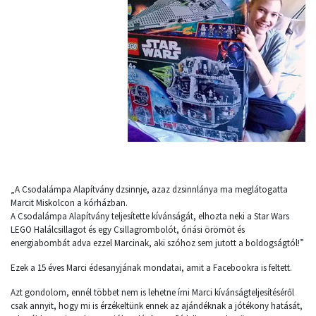
„A Csodalámpa Alapítvány dzsinnje, azaz dzsinnlánya ma meglátogatta
Marcit Miskolcon a kórházban.
A Csodalámpa Alapítvány teljesítette kívánságát, elhozta neki a Star Wars
LEGO Halálcsillagot és egy Csillagrombolót, óriási örömöt és
energiabombát adva ezzel Marcinak, aki szóhoz sem jutott a boldogságtól!”
Ezek a 15 éves Marci édesanyjának mondatai, amit a Facebookra is feltett.
Azt gondolom, ennél többet nem is lehetne írni Marci kívánságteljesítéséről
csak annyit, hogy mi is érzékeltünk ennek az ajándéknak a jótékony hatását,