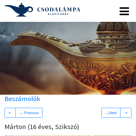
Beszámolók
⇠
← Previous
→Next
⇢
Márton (16 éves, Szikszó)