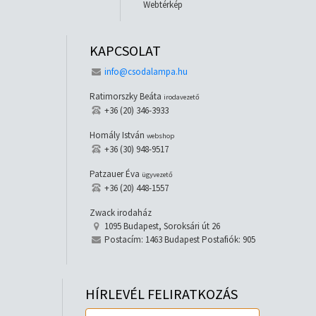
Webtérkép
KAPCSOLAT
info@csodalampa.hu
Ratimorszky Beáta
irodavezető
+36 (20) 346-3933
Homály István
webshop
+36 (30) 948-9517
Patzauer Éva
ügyvezető
+36 (20) 448-1557
Zwack irodaház
1095 Budapest, Soroksári út 26
Postacím: 1463 Budapest Postafiók: 905
HÍRLEVÉL FELIRATKOZÁS