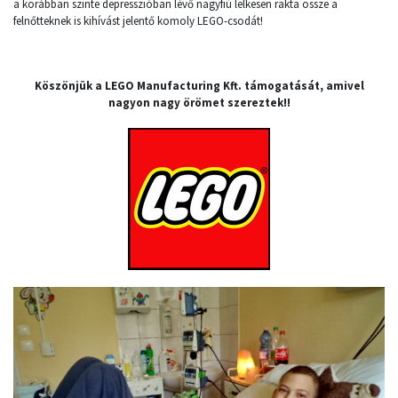
a korábban szinte depresszióban lévő nagyfiú lelkesen rakta össze a
felnőtteknek is kihívást jelentő komoly LEGO-csodát!
Köszönjük a LEGO Manufacturing Kft. támogatását, amivel
nagyon nagy örömet szereztek!!