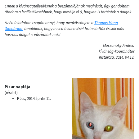
Ennek a kívánságteljesítésnek a beszámolójának megírását, úgy gondoltam
átadom a legilletékesebbnek, hogy mesélje el ő, hogyan is történtek a dolgok.
Az én feladatom csupán annyi, hogy megköszönjem a
Thomas Mann
Gimnázium
tanulóinak, hogy a cica felszerelését biztosították és sok más
hasznos dolgot is vásároltak neki!
Mocsonoky Andrea
kívánság-koordinátor
Kistarcsa, 2014. 04.13.
Picur naplója
(részlet)
Pécs, 2014.április 11.