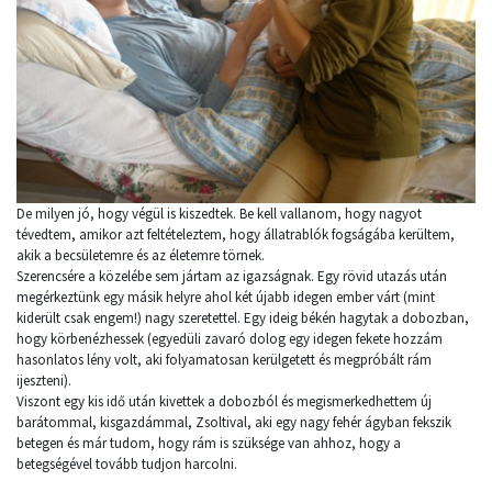
De milyen jó, hogy végül is kiszedtek. Be kell vallanom, hogy nagyot
tévedtem, amikor azt feltételeztem, hogy állatrablók fogságába kerültem,
akik a becsületemre és az életemre törnek.
Szerencsére a közelébe sem jártam az igazságnak. Egy rövid utazás után
megérkeztünk egy másik helyre ahol két újabb idegen ember várt (mint
kiderült csak engem!) nagy szeretettel. Egy ideig békén hagytak a dobozban,
hogy körbenézhessek (egyedüli zavaró dolog egy idegen fekete hozzám
hasonlatos lény volt, aki folyamatosan kerülgetett és megpróbált rám
ijeszteni).
Viszont egy kis idő után kivettek a dobozból és megismerkedhettem új
barátommal, kisgazdámmal, Zsoltival, aki egy nagy fehér ágyban fekszik
betegen és már tudom, hogy rám is szüksége van ahhoz, hogy a
betegségével tovább tudjon harcolni.