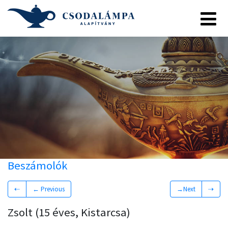
Beszámolók
⇠
← Previous
→Next
⇢
Zsolt (15 éves, Kistarcsa)