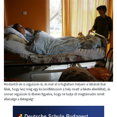
Mostantól én is vigyázok rá, és már el is foglaltam helyem a lábánál (bár
félek, hogy lesz még egy kis konfliktusom a hely miatt a fekete ellenféllel), és
onnan vigyázok rá éberen figyelve, hogy ne tudja őt megtámadni ismét
ellensége a Betegség!