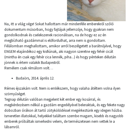
Na, itt a világ vége! Sokat hallottam már mindenféle emberekről szóló
dokumentum műsorban, hogy fajtájuk jellemzője, hogy gyakran nem
gondolkodnak és cselekszenek racionálisan, na de hogy ez az én
megbízható gazdámmal is előfordulhat, arra nem is gondoltam.
Félálomban meghallottam, amikor arról beszélgetett a barátnőjével, hogy
ENGEM elajándékoz egy kisfiúnak, aki nagyon szeretne egy fehér cicát
(mintha én csak egy fehér cica lennék, piha...) és hogy pénteken délután
jönnek is értem valakik Budapestről.
Remélem csak rémálom volt…
Budaörs, 2014. április 12.
Rémes éjszakám volt. Nem is emlékszem, hogy valaha átéltem volna ilyen
szörnyűséget.
Tegnap délután valóban megjelent két ember egy kosárral, és
megkérdezésem nélkül a gazdám engedélyével beleraktak, és egy fekete nagy
dobozban órákon át tartó zötykölődéssel megérkeztünk egy idegen házba.
Ismeretlen illatokkal, helyekkel találtam szembe magam, kisebb és nagyobb
emberek próbáltak ismerkedni velem, de természetesen nem vettek le a
lábamról.