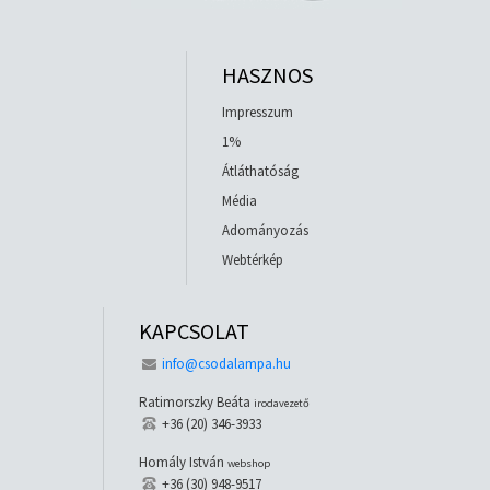
HASZNOS
Impresszum
1%
Átláthatóság
Média
Adományozás
Webtérkép
KAPCSOLAT
info@csodalampa.hu
Ratimorszky Beáta
irodavezető
+36 (20) 346-3933
Homály István
webshop
+36 (30) 948-9517