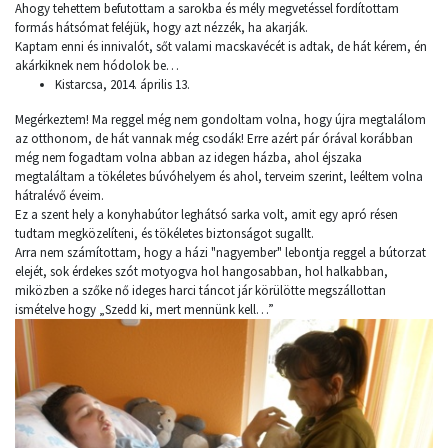
Ahogy tehettem befutottam a sarokba és mély megvetéssel fordítottam
formás hátsómat feléjük, hogy azt nézzék, ha akarják.
Kaptam enni és innivalót, sőt valami macskavécét is adtak, de hát kérem, én
akárkiknek nem hódolok be…
Kistarcsa, 2014. április 13.
Megérkeztem! Ma reggel még nem gondoltam volna, hogy újra megtalálom
az otthonom, de hát vannak még csodák! Erre azért pár órával korábban
még nem fogadtam volna abban az idegen házba, ahol éjszaka
megtaláltam a tökéletes búvóhelyem és ahol, terveim szerint, leéltem volna
hátralévő éveim.
Ez a szent hely a konyhabútor leghátsó sarka volt, amit egy apró résen
tudtam megközelíteni, és tökéletes biztonságot sugallt.
Arra nem számítottam, hogy a házi "nagyember" lebontja reggel a bútorzat
elejét, sok érdekes szót motyogva hol hangosabban, hol halkabban,
miközben a szőke nő ideges harci táncot jár körülötte megszállottan
ismételve hogy „Szedd ki, mert mennünk kell…”