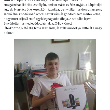
2014. ápr. 1-jén óriási zsúfoltság volt a Budai Gyermekkórház
Mozgásrehabilitációs Osztályán, amikor Mátét és édesanyját, a kárpátaljai
fiút, aki Munkácsról érkezett kórházunkba, beinvitáltam a főorvos asszony
szobájába. Csodálkozó arccal néztek rám és gondolni sem merték volna,
hogy most teljesül Máté egyik legnagyobb óhaja. A szobába lépve
átnyújtottam a meglepődött fiúnak az X-Box Kinect
játékkonzolt,Máté alig hitt a szemének, és széles mosollyal vette át a nagy
dobozt.