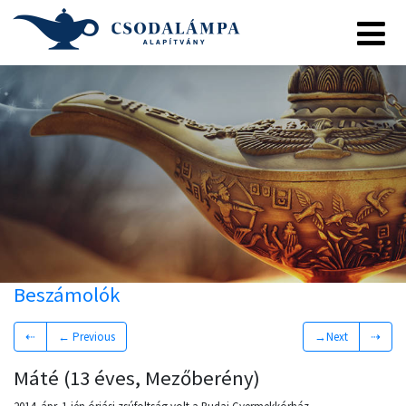
Beszámolók
⇠
← Previous
→Next
⇢
Máté (13 éves, Mezőberény)