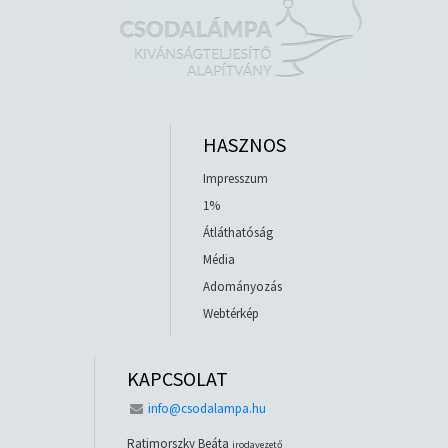
HASZNOS
Impresszum
1%
Átláthatóság
Média
Adományozás
Webtérkép
KAPCSOLAT
info@csodalampa.hu
Ratimorszky Beáta
irodavezető