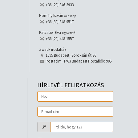
+36 (20) 346-3933
Homály István
webshop
+36 (30) 948-9517
Patzauer Éva
ügyvezető
+36 (20) 448-1557
Zwack irodaház
1095 Budapest, Soroksári út 26
Postacím: 1463 Budapest Postafiók: 905
HÍRLEVÉL FELIRATKOZÁS