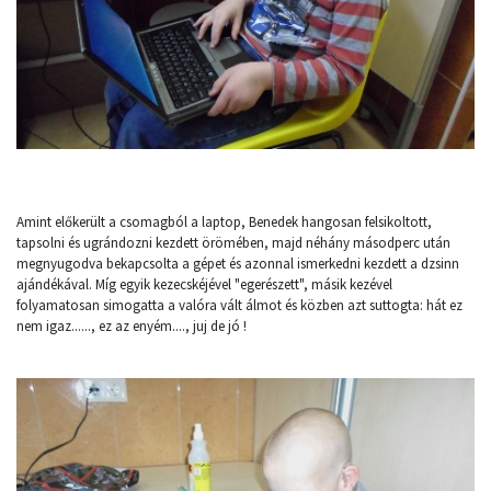
Amint előkerült a csomagból a laptop, Benedek hangosan felsikoltott,
tapsolni és ugrándozni kezdett örömében, majd néhány másodperc után
megnyugodva bekapcsolta a gépet és azonnal ismerkedni kezdett a dzsinn
ajándékával. Míg egyik kezecskéjével "egerészett", másik kezével
folyamatosan simogatta a valóra vált álmot és közben azt suttogta: hát ez
nem igaz......, ez az enyém...., juj de jó !