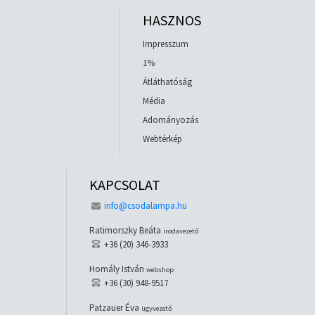
HASZNOS
Impresszum
1%
Átláthatóság
Média
Adományozás
Webtérkép
KAPCSOLAT
info@csodalampa.hu
Ratimorszky Beáta
irodavezető
+36 (20) 346-3933
Homály István
webshop
+36 (30) 948-9517
Patzauer Éva
ügyvezető