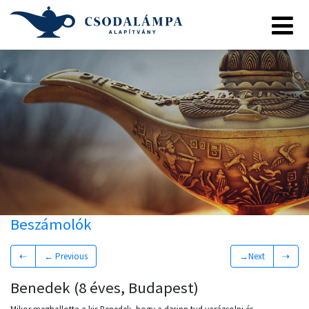
Beszámolók
⇠
← Previous
→Next
⇢
Benedek (8 éves, Budapest)