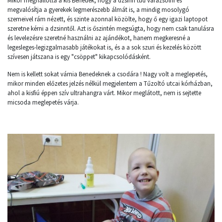
Mikor meghallotta a kis Benedek, hogy a dzsinn tud varázsolni és
megvalósítja a gyerekek legmerészebb álmát is, a mindig mosolygó
szemeivel rám nézett, és szinte azonnal közölte, hogy ő egy igazi laptopot
szeretne kérni a dzsinntől. Azt is őszintén megsúgta, hogy nem csak tanulásra
és levelezésre szeretné használni az ajándékot, hanem megkeresné a
legesleges-legizgalmasabb játékokat is, és a a sok szuri és kezelés között
szívesen játszana is egy "csöppet" kikapcsolódásként.
Nem is kellett sokat várnia Benedeknek a csodára ! Nagy volt a meglepetés,
mikor minden előzetes jelzés nélkül megjelentem a Tűzoltó utcai kórházban,
ahol a kisfiú éppen szív ultrahangra várt. Mikor meglátott, nem is sejtette
micsoda meglepetés várja.