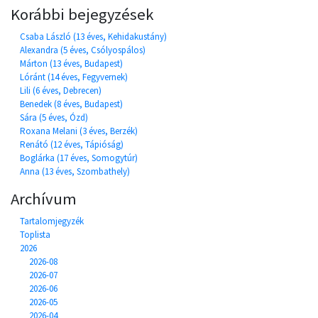
Korábbi bejegyzések
Csaba László (13 éves, Kehidakustány)
Alexandra (5 éves, Csólyospálos)
Márton (13 éves, Budapest)
Lóránt (14 éves, Fegyvernek)
Lili (6 éves, Debrecen)
Benedek (8 éves, Budapest)
Sára (5 éves, Ózd)
Roxana Melani (3 éves, Berzék)
Renátó (12 éves, Tápióság)
Boglárka (17 éves, Somogytúr)
Anna (13 éves, Szombathely)
Archívum
Tartalomjegyzék
Toplista
2026
2026-08
2026-07
2026-06
2026-05
2026-04