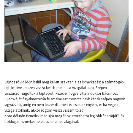
Sajnos rövid időn belül meg kellett szakítania az ismerkedést a számítógép
rejtelmeivel, hiszen vissza kellett mennie a vizsgálatokra. Szépen
visszacsomagoltuk a laptopot, kezében fogva vitte a doktor bácsihoz,
ujjacskáját figyelmeztetőn felemelve azt mondta neki: kérlek szépen nagyon
vigyázz rá, amíg én nem leszek itt, mert ez csak az enyém, és ha vége a
vizsgálatoknak, akkor rögtön visszaveszem tőled!
Kora délután Benedek már újra magához szoríthatta legjobb "barátját", és
boldogan ismerkedhetett az internet világával.