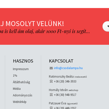
J MOSOLYT VELÜNK!
is kell ám olaj, akár 1000 Ft-nyi is segít…
HASZNOS
KAPCSOLAT
info@csodalampa.hu
Impresszum
1%
Ratimorszky Beáta
irodavezető
+36 (20) 346-3933
Átláthatóság
Média
Homály István
webshop
+36 (30) 948-9517
Adományozás
Webtérkép
Patzauer Éva
ügyvezető
+36 (20) 448-1557