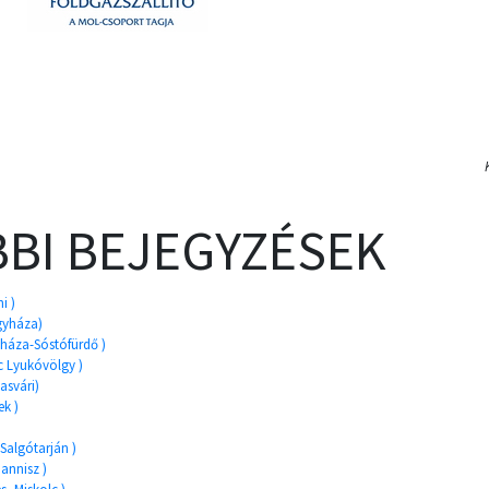
BI BEJEGYZÉSEK
i )
egyháza)
yháza-Sóstófürdő )
lc Lyukóvölgy )
asvári)
ek )
 Salgótarján )
iannisz )