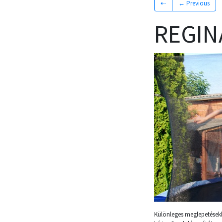
⇠
← Previous
REGINA
Különleges meglepetésekke