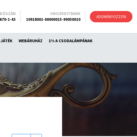
ADÓSZÁM
UNICREDITBANK
ADOMÁNYOZZON
670-1-43
10918001-00000015-99050010
-JÁTÉK
WEBÁRUHÁZ
1% A CSODALÁMPÁNAK