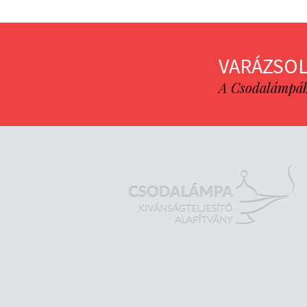
VARÁZSOL
A Csodalámpába 