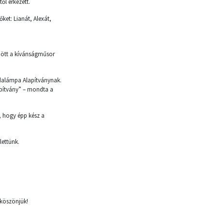
ől érkezett.
őket: Lianát, Alexát,
ődött a kívánságműsor
dalámpa Alapítványnak.
apítvány” – mondta a
, hogy épp kész a
lettünk.
 köszönjük!