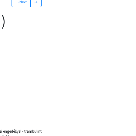
→Next
⇢
)
i engedéllyel - trambulint