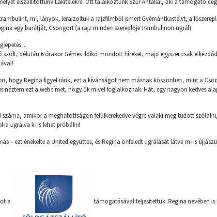
lyet elszállítottunk Lakitelekre. Ott találkoztunk Szűr Antallal, aki a támogató cégt
 trambulint, mi, lányok, lerajzoltuk a rajzfilmből ismert Gyémántkastélyt, a főszerepl
Regina egy barátját, Csongort (a rajz minden szereplője trambulinon ugrál).
eglepetés…
 szólt, délután 6 órakor Gémes Ildikó mondott híreket, majd egyszer csak elkezd
ával!
 hogy Regina figyel ránk, ezt a kívánságot nem másnak köszönheti, mint a Cso
s néztem ezt a webcímet, hogy ők mivel foglalkoznak. Hát, egy nagyon kedves al
ted száma, amikor a meghatottságon felülkerekedve végre valaki meg tudott szólalni
ra ugrálva ki is lehet próbálni!
s – ezt énekelte a United együttes, és Regina önfeledt ugrálását látva mi is újjászü
got a
támogatásával teljesítettük. Regina nevében is