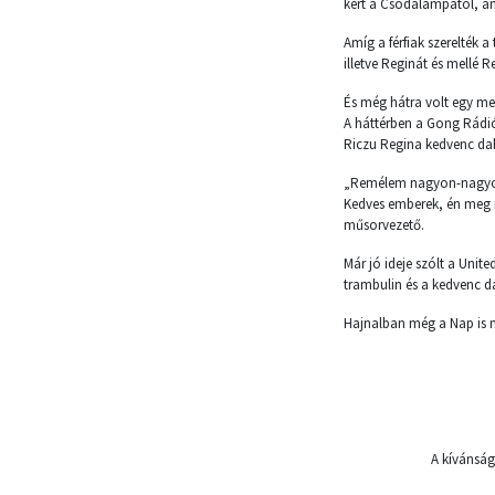
kért a Csodalámpától, ame
Amíg a férfiak szerelték a
illetve Reginát és mellé 
És még hátra volt egy m
A háttérben a Gong Rádió
Riczu Regina kedvenc dal
„Remélem nagyon-nagyon,
Kedves emberek, én meg i
műsorvezető.
Már jó ideje szólt a Uni
trambulin és a kedvenc dal
Hajnalban még a Nap is má
A kívánsá