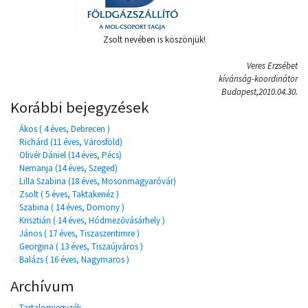
Zsolt nevében is köszönjük!
Veres Erzsébet
kívánság-koordinátor
Budapest,2010.04.30.
Korábbi bejegyzések
Ákos ( 4 éves, Debrecen )
Richárd (11 éves, Városföld)
Olivér Dániel (14 éves, Pécs)
Nemanja (14 éves, Szeged)
Lilla Szabina (18 éves, Mosonmagyaróvár)
Zsolt ( 5 éves, Taktakenéz )
Szabina ( 14 éves, Domony )
Krisztián ( 14 éves, Hódmezővásárhely )
János ( 17 éves, Tiszaszentimre )
Georgina ( 13 éves, Tiszaújváros )
Balázs ( 16 éves, Nagymaros )
Archívum
Tartalomjegyzék