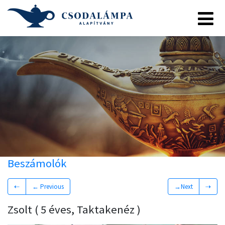
Beszámolók
⇠
← Previous
→Next
⇢
Zsolt ( 5 éves, Taktakenéz )