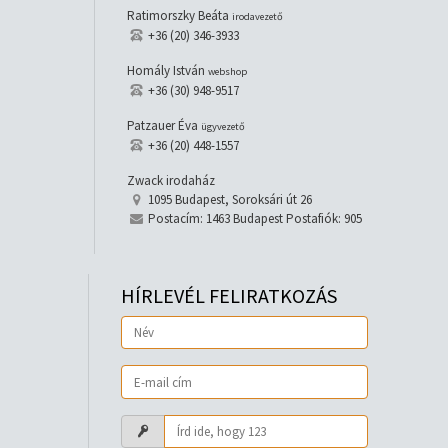
Ratimorszky Beáta
irodavezető
+36 (20) 346-3933
Homály István
webshop
+36 (30) 948-9517
Patzauer Éva
ügyvezető
+36 (20) 448-1557
Zwack irodaház
1095 Budapest, Soroksári út 26
Postacím: 1463 Budapest Postafiók: 905
HÍRLEVÉL FELIRATKOZÁS