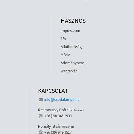
HASZNOS
Impresszum
1%
Átláthatóság
Média
Adományozás
Webtérkép
KAPCSOLAT
info@csodalampa.hu
Ratimorszky Beáta
irodavezető
+36 (20) 346-3933
Homály István
webshop
+36 (30) 948-9517