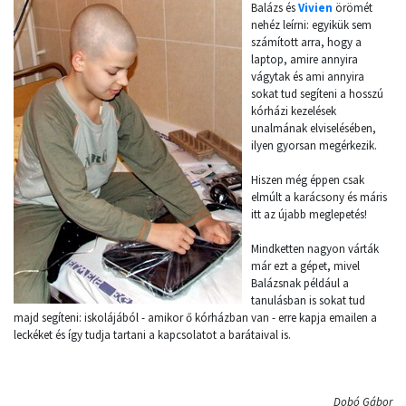
Balázs és
Vivien
örömét
nehéz leírni: egyikük sem
számított arra, hogy a
laptop, amire annyira
vágytak és ami annyira
sokat tud segíteni a hosszú
kórházi kezelések
unalmának elviselésében,
ilyen gyorsan megérkezik.
Hiszen még éppen csak
elmúlt a karácsony és máris
itt az újabb meglepetés!
Mindketten nagyon várták
már ezt a gépet, mivel
Balázsnak például a
tanulásban is sokat tud
majd segíteni: iskolájából - amikor ő kórházban van - erre kapja emailen a
leckéket és így tudja tartani a kapcsolatot a barátaival is.
Dobó Gábor