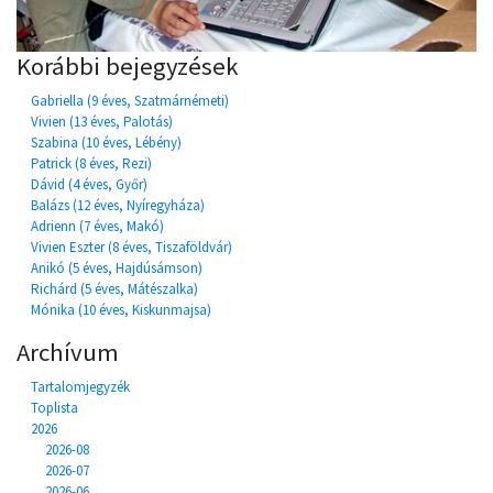
Korábbi bejegyzések
Gabriella (9 éves, Szatmárnémeti)
Vivien (13 éves, Palotás)
Szabina (10 éves, Lébény)
Patrick (8 éves, Rezi)
Dávid (4 éves, Győr)
Balázs (12 éves, Nyíregyháza)
Adrienn (7 éves, Makó)
Vivien Eszter (8 éves, Tiszaföldvár)
Anikó (5 éves, Hajdúsámson)
Richárd (5 éves, Mátészalka)
Mónika (10 éves, Kiskunmajsa)
Archívum
Tartalomjegyzék
Toplista
2026
2026-08
2026-07
2026-06