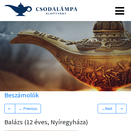
Beszámolók
⇠
← Previous
→Next
⇢
Balázs (12 éves, Nyíregyháza)