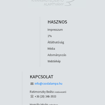
HASZNOS
Impresszum
1%
Átláthatóság
Média
Adományozás
Webtérkép
KAPCSOLAT
info@csodalampa.hu
Ratimorszky Beáta
irodavezető
+36 (20) 346-3933
Homály István
webshop