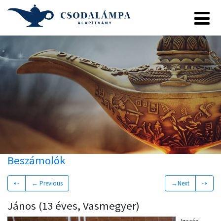
Beszámolók
⇠
← Previous
→Next
⇢
János (13 éves, Vasmegyer)