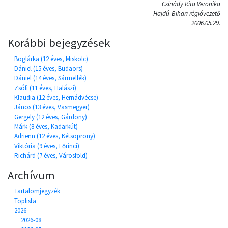
Csinády Rita Veronika
Hajdú-Bihari régióvezető
2006.05.29.
Korábbi bejegyzések
Boglárka (12 éves, Miskolc)
Dániel (15 éves, Budaörs)
Dániel (14 éves, Sármellék)
Zsófi (11 éves, Halászi)
Klaudia (12 éves, Hernádvécse)
János (13 éves, Vasmegyer)
Gergely (12 éves, Gárdony)
Márk (8 éves, Kadarkút)
Adrienn (12 éves, Kétsoprony)
Viktória (9 éves, Lőrinci)
Richárd (7 éves, Városföld)
Archívum
Tartalomjegyzék
Toplista
2026
2026-08