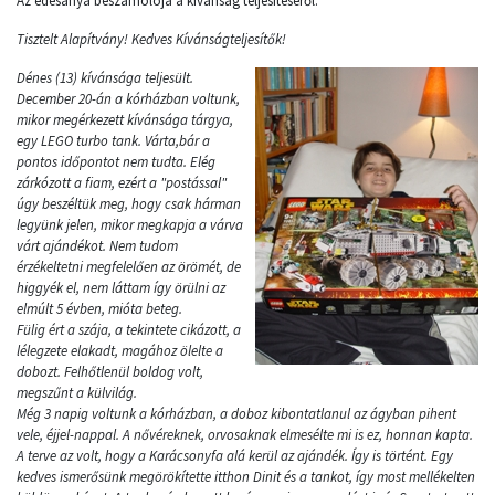
Az édesanya beszámolója a kívánság teljesítéséről:
Tisztelt Alapítvány! Kedves Kívánságteljesítők!
Dénes (13) kívánsága teljesült.
December 20-án a kórházban voltunk,
mikor megérkezett kívánsága tárgya,
egy LEGO turbo tank. Várta,bár a
pontos időpontot nem tudta. Elég
zárkózott a fiam, ezért a "postással"
úgy beszéltük meg, hogy csak hárman
legyünk jelen, mikor megkapja a várva
várt ajándékot. Nem tudom
érzékeltetni megfelelően az örömét, de
higgyék el, nem láttam így örülni az
elmúlt 5 évben, mióta beteg.
Fülig ért a szája, a tekintete cikázott, a
lélegzete elakadt, magához ölelte a
dobozt. Felhőtlenül boldog volt,
megszűnt a külvilág.
Még 3 napig voltunk a kórházban, a doboz kibontatlanul az ágyban pihent
vele, éjjel-nappal. A nővéreknek, orvosaknak elmesélte mi is ez, honnan kapta.
A terve az volt, hogy a Karácsonyfa alá kerül az ajándék. Így is történt. Egy
kedves ismerősünk megörökítette itthon Dinit és a tankot, így most mellékelten