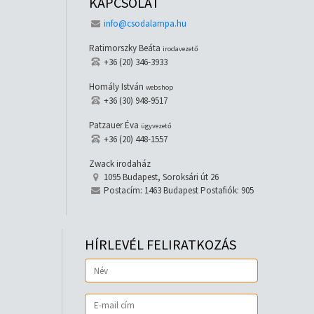
KAPCSOLAT
info@csodalampa.hu
Ratimorszky Beáta
irodavezető
+36 (20) 346-3933
Homály István
webshop
+36 (30) 948-9517
Patzauer Éva
ügyvezető
+36 (20) 448-1557
Zwack irodaház
1095 Budapest, Soroksári út 26
Postacím: 1463 Budapest Postafiók: 905
HÍRLEVÉL FELIRATKOZÁS