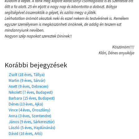
küldöm a képet. A tank még kapott karácsonyi csomagolást is és Szenteste ott
állt a fa alatt. 25-én eljött a nagy nap és kibontotta a dobozt. Bátyja
segítségével összerakták a gépet, és azóta megy a játék.
Leírhatatlan örömöt okoztak neki és ezzel nekem és testvérének is. Remélem
egyszer személyesen is megköszönheti önöknek, de addig én teszem ezt
mindannyiunk nevében.
Nagyon szép napokat szereztek Dininek!!
Köszönöm!!!!
Klári, Dénes anyukája
Korábbi bejegyzések
Zsolt (18 éves, Tállya)
Martin (9 éves, Sárvár)
Anett (9 éves, Debrecen)
Nikolett (7 éves, Budapest)
Barbara (15 éves, Budapest)
Dénes (13 éves, Ajka)
Vince (4 éves, Oroszlány)
Anna (3 éves, Szentendre)
János (9 éves, Sárkeresztúr)
László (5 éves, Hajdúnánás)
Dávid (16 éves, Arló)