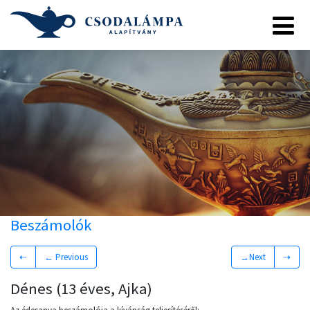
Beszámolók
⇠
← Previous
→Next
⇢
Dénes (13 éves, Ajka)