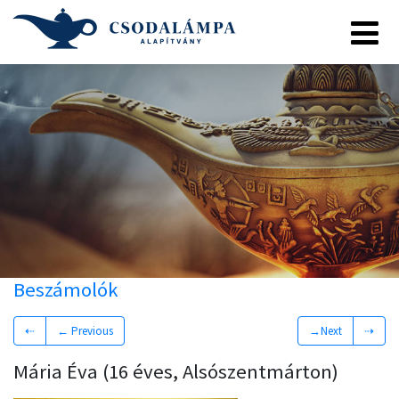
Beszámolók
⇠
← Previous
→Next
⇢
Mária Éva (16 éves, Alsószentmárton)