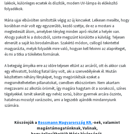
lakkok, különleges ecsetek és díszítők, modern UV-lámpa és előkészítő
folyadékok.
Mária ujjai elbűvölten simították végig az új kincseket. Lelkesen mesélte, hogy
korábban már volt egy egyszerűbb, kezdő szettje, de ez a mostani a
megtestesült álom, amelyben tényleg minden apró részlet a helyén van.
Ahogy pakolt ki a dobozból, szinte megszűnt körülötte a külvilág. Teljesen
elmerült a saját kis birodalmában. Szakértő módon, csillogó tekintettel
magyarázta, melyik folyadék mire való, hogyan kell felvinni az alapréteget,
és mi a titka a tökéletes formának.
A betegség árnyéka erre az időre teljesen eltűnt az arcáról, ott és akkor csak
egy elhivatott, boldog fiatal lány volt, aki a szenvedélyének él. Miután
készítettem néhány fényképet, hogy megörökítsük ezeket a
megismételhetetlen pillanatokat, csendben elköszöntem. Nem akartam
megzavarni az alkotás örömét, így magára hagytam őt a sorakozó, színes
tégelyekkel. Ismét sikerült egy nehéz sorsú, bátor gyermek arcára őszinte,
hatalmas mosolyt varázsolni, ami a legszebb ajándék mindannyiunk
számára.
Köszönjük a
Rossmann Magyarország Kft.
-nek, valamint
magántámogatónknak, Valinak,
hogy teljesíthettük Mária kívánságát.