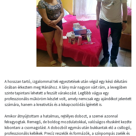
A hosszan tartó, izgalommal teli egyeztetések után végül egy késő délutáni
órában érkeztem meg Máriához. A lány már nagyon várt rám, a levegőben
szinte tapintani lehetett a feszült várakozást. Legfőbb vágya egy
professzionális műköröm készlet volt, amely nemcsak egy ajándékot jelentett
számára, hanem a kreativitás és a kikapcsolódás ígéretét is.
Amikor átnyújtottam a hatalmas, rejtélyes dobozt, a szemei azonnal
felragyogtak. Remegő, de boldog mozdulatokkal, valóságos rítusként kezdte
kibontani a csomagolást. A dobozból egymás után bukkantak elő a csillogó,
professzionális kellékek. Precíz reszelők és formázók, a színpompás zselék és