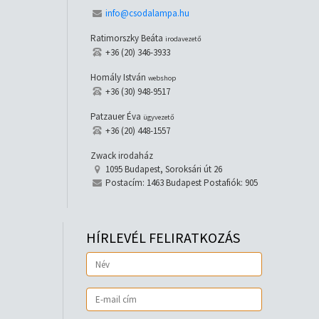
info@csodalampa.hu
Ratimorszky Beáta
irodavezető
+36 (20) 346-3933
Homály István
webshop
+36 (30) 948-9517
Patzauer Éva
ügyvezető
+36 (20) 448-1557
Zwack irodaház
1095 Budapest, Soroksári út 26
Postacím: 1463 Budapest Postafiók: 905
HÍRLEVÉL FELIRATKOZÁS