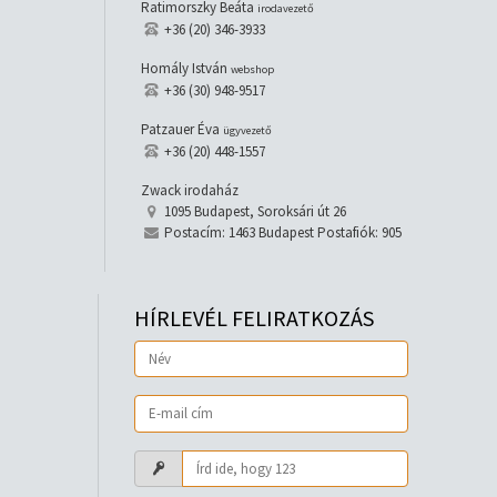
Ratimorszky Beáta
irodavezető
+36 (20) 346-3933
Homály István
webshop
+36 (30) 948-9517
Patzauer Éva
ügyvezető
+36 (20) 448-1557
Zwack irodaház
1095 Budapest, Soroksári út 26
Postacím: 1463 Budapest Postafiók: 905
HÍRLEVÉL FELIRATKOZÁS