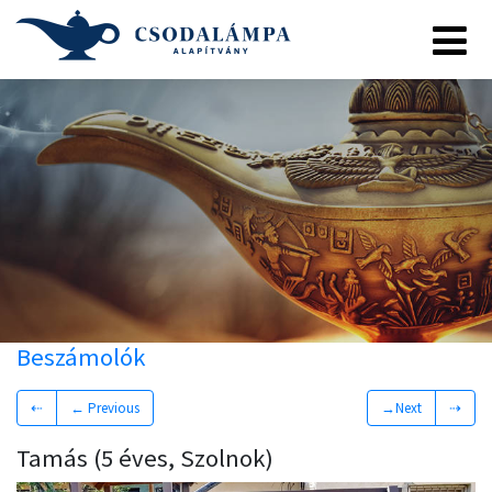
Beszámolók
⇠
← Previous
→Next
⇢
Tamás (5 éves, Szolnok)