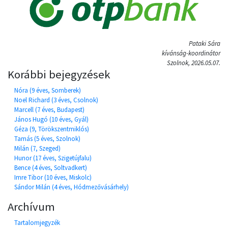
Pataki Sára
kívánság-koordinátor
Szolnok, 2026.05.07.
Korábbi bejegyzések
Nóra (9 éves, Somberek)
Noel Richard (3 éves, Csolnok)
Marcell (7 éves, Budapest)
János Hugó (10 éves, Gyál)
Géza (9, Törökszentmiklós)
Tamás (5 éves, Szolnok)
Milán (7, Szeged)
Hunor (17 éves, Szigetújfalu)
Bence (4 éves, Soltvadkert)
Imre Tibor (10 éves, Miskolc)
Sándor Milán (4 éves, Hódmezővásárhely)
Archívum
Tartalomjegyzék