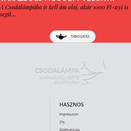
A Csodalámpába is kell ám olaj, akár 1000 Ft-nyi is
segít…
TÁMOGATÁS
HASZNOS
Impresszum
1%
Átláthatóság