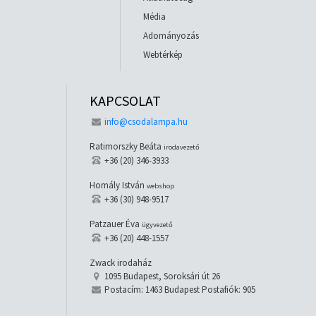
Média
Adományozás
Webtérkép
KAPCSOLAT
info@csodalampa.hu
Ratimorszky Beáta
irodavezető
+36 (20) 346-3933
Homály István
webshop
+36 (30) 948-9517
Patzauer Éva
ügyvezető
+36 (20) 448-1557
Zwack irodaház
1095 Budapest, Soroksári út 26
Postacím: 1463 Budapest Postafiók: 905