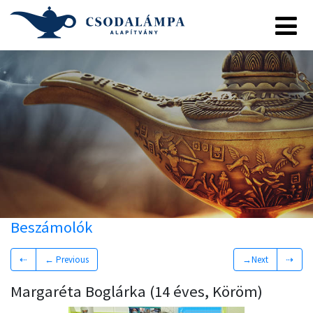
Beszámolók
⇠
← Previous
→Next
⇢
Margaréta Boglárka (14 éves, Köröm)