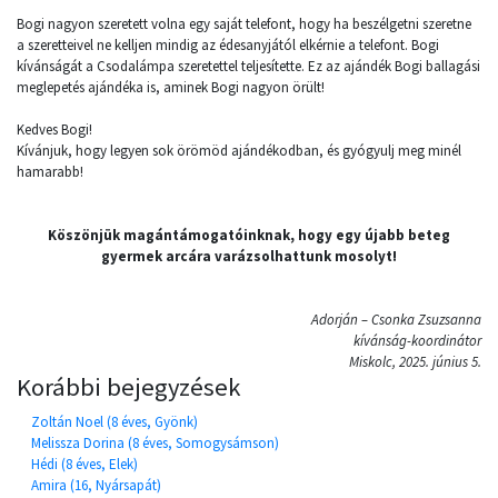
Bogi nagyon szeretett volna egy saját telefont, hogy ha beszélgetni szeretne
a szeretteivel ne kelljen mindig az édesanyjától elkérnie a telefont. Bogi
kívánságát a Csodalámpa szeretettel teljesítette. Ez az ajándék Bogi ballagási
meglepetés ajándéka is, aminek Bogi nagyon örült!
Kedves Bogi!
Kívánjuk, hogy legyen sok örömöd ajándékodban, és gyógyulj meg minél
hamarabb!
Köszönjük magántámogatóinknak, hogy egy újabb beteg
gyermek arcára varázsolhattunk mosolyt!
Adorján – Csonka Zsuzsanna
kívánság-koordinátor
Miskolc, 2025. június 5.
Korábbi bejegyzések
Zoltán Noel (8 éves, Gyönk)
Melissza Dorina (8 éves, Somogysámson)
Hédi (8 éves, Elek)
Amira (16, Nyársapát)