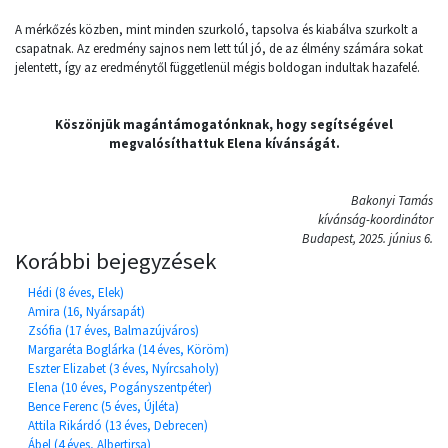
A mérkőzés közben, mint minden szurkoló, tapsolva és kiabálva szurkolt a
csapatnak. Az eredmény sajnos nem lett túl jó, de az élmény számára sokat
jelentett, így az eredménytől függetlenül mégis boldogan indultak hazafelé.
Köszönjük magántámogatónknak, hogy segítségével
megvalósíthattuk Elena kívánságát.
Bakonyi Tamás
kívánság-koordinátor
Budapest, 2025. június 6.
Korábbi bejegyzések
Hédi (8 éves, Elek)
Amira (16, Nyársapát)
Zsófia (17 éves, Balmazújváros)
Margaréta Boglárka (14 éves, Köröm)
Eszter Elizabet (3 éves, Nyírcsaholy)
Elena (10 éves, Pogányszentpéter)
Bence Ferenc (5 éves, Újléta)
Attila Rikárdó (13 éves, Debrecen)
Ábel (4 éves, Albertirsa)