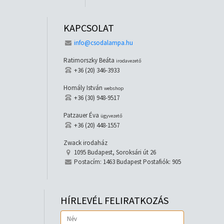
KAPCSOLAT
info@csodalampa.hu
Ratimorszky Beáta
irodavezető
+36 (20) 346-3933
Homály István
webshop
+36 (30) 948-9517
Patzauer Éva
ügyvezető
+36 (20) 448-1557
Zwack irodaház
1095 Budapest, Soroksári út 26
Postacím: 1463 Budapest Postafiók: 905
HÍRLEVÉL FELIRATKOZÁS