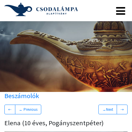
Beszámolók
⇠
← Previous
→Next
⇢
Elena (10 éves, Pogányszentpéter)