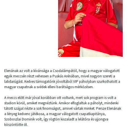
Elenának az volt a kívánsága a Csodalámpától, hogy a magyar válogatott
egyik meccsén részt vehessen a Puskás Arénában, mivel nagyon szereti a
labdarúgást. Kedves támogatónk jóvoltából VIP páholyban szurkolhatott a
magyar csapatnak a svédek elleni barátságos mérkőzésen.
A meccs előtt már jóval korábban ott voltunk, mert sok program is volt a
stadion körül, amiket megnéztünk. Amikor elfoglaltuk a páholyt, mindenki
tátott szájjal nézte a sok finomságot, amivel vártak minket. Persze Elenának
a lényeg kedvenc játékosa, a magyar válogatott csapatkapitánya,
Szoboszlai Dominik volt, így rögtön kiszaladt a lelátóra és ujjongva
köszöntötte őt.