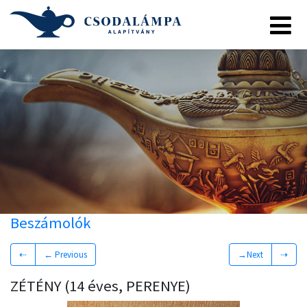
Beszámolók
⇠
← Previous
→Next
⇢
ZÉTÉNY (14 éves, PERENYE)