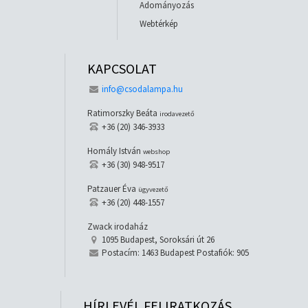
Adományozás
Webtérkép
KAPCSOLAT
info@csodalampa.hu
Ratimorszky Beáta
irodavezető
+36 (20) 346-3933
Homály István
webshop
+36 (30) 948-9517
Patzauer Éva
ügyvezető
+36 (20) 448-1557
Zwack irodaház
1095 Budapest, Soroksári út 26
Postacím: 1463 Budapest Postafiók: 905
HÍRLEVÉL FELIRATKOZÁS