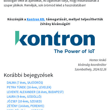
Boldogan vette át ajándékát, és izgatottan várja, hogy indulhassanak a
szuper játékok. Reméljük, sok örömöd leled a használatában!
Köszönjük a
Kontron Kft.
támogatását, mellyel teljesíthettük
Zétény kívánságát!
Homor Anikó
kívánság-koordinátor
Szombathely, 2024.02.26
Korábbi bejegyzések
DALMA (7 éves, SAJÓÖRÖS)
PETRA TÜNDE (16 éves, LEVELEK)
LEVENTE ALEXANDER (16 éves, BUDAPEST)
LAURA (9 éves, GÖDÖLLŐ)
JÓZSEF (10 éves, SZEGED)
ZÉTÉNY (14 éves, PERENYE)