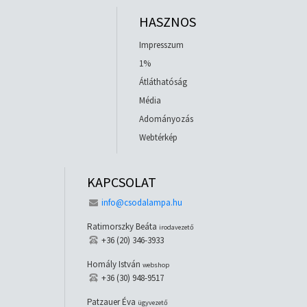
HASZNOS
Impresszum
1%
Átláthatóság
Média
Adományozás
Webtérkép
KAPCSOLAT
info@csodalampa.hu
Ratimorszky Beáta
irodavezető
+36 (20) 346-3933
Homály István
webshop
+36 (30) 948-9517
Patzauer Éva
ügyvezető