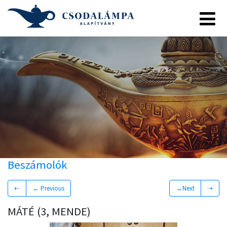
Beszámolók
⇠
← Previous
→Next
⇢
MÁTÉ (3, MENDE)