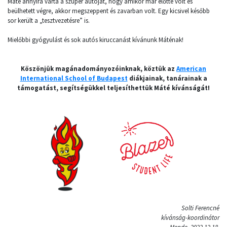
Máté annyira várta a szuper autóját, hogy amikor már előtte volt és
beülhetett végre, akkor megszeppent és zavarban volt. Egy kicsivel később
sor került a „tesztvezetésre” is.
Mielőbbi gyógyulást és sok autós kiruccanást kívánunk Máténak!
Köszönjük magánadományozóinknak, köztük az
American
International School of Budapest
diákjainak, tanárainak a
támogatást, segítségükkel teljesíthettük Máté kívánságát!
Solti Ferencné
kívánság-koordinátor