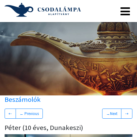
Beszámolók
⇠
← Previous
→Next
⇢
Péter (10 éves, Dunakeszi)