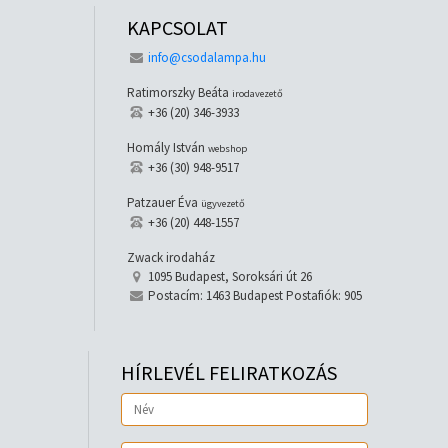
KAPCSOLAT
info@csodalampa.hu
Ratimorszky Beáta
irodavezető
+36 (20) 346-3933
Homály István
webshop
+36 (30) 948-9517
Patzauer Éva
ügyvezető
+36 (20) 448-1557
Zwack irodaház
1095 Budapest, Soroksári út 26
Postacím: 1463 Budapest Postafiók: 905
HÍRLEVÉL FELIRATKOZÁS