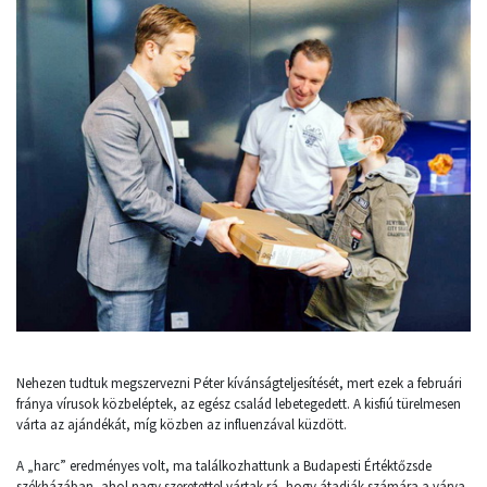
Nehezen tudtuk megszervezni Péter kívánságteljesítését, mert ezek a februári
fránya vírusok közbeléptek, az egész család lebetegedett. A kisfiú türelmesen
várta az ajándékát, míg közben az influenzával küzdött.
A „harc” eredményes volt, ma találkozhattunk a Budapesti Értéktőzsde
székházában, ahol nagy szeretettel vártak rá, hogy átadják számára a várva