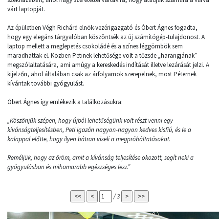
várt laptopját.
Az épületben Végh Richárd elnök-vezérigazgató és Óbert Ágnes fogadta,
hogy egy elegáns tárgyalóban köszöntsék az új számítógép-tulajdonost. A
laptop mellett a meglepetés csokoládé és a színes léggömbök sem
maradhattak el. Közben Petinek lehetősége volt a tőzsde „harangjának”
megszólaltatására, ami amúgy a kereskedés indítását illetve lezárását jelzi. A
kijelzőn, ahol általában csak az árfolyamok szerepelnek, most Péternek
kívántak további gyógyulást.
Óbert Ágnes így emlékezik a találkozásukra:
„Köszönjük szépen, hogy újból lehetőségünk volt részt venni egy
kívánságteljesítésben, Peti igazán nagyon-nagyon kedves kisfiú, és le a
kalappal előtte, hogy ilyen bátran viseli a megpróbáltatásokat.
Reméljük, hogy az öröm, amit a kívánság teljesítése okozott, segít neki a
gyógyulásban és mihamarabb egészséges lesz.”
/ 3