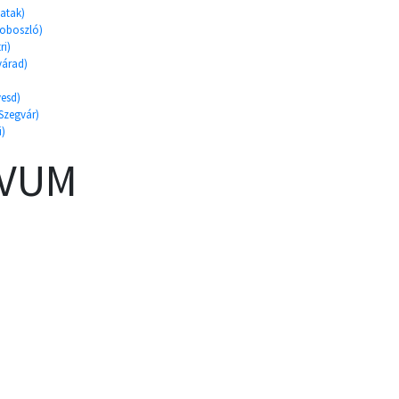
patak)
zoboszló)
ri)
várad)
)
vesd)
Szegvár)
i)
ÍVUM