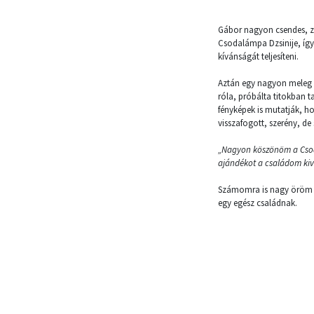
Gábor nagyon csendes, zár
Csodalámpa Dzsinije, így
kívánságát teljesíteni.
Aztán egy nagyon meleg n
róla, próbálta titokban t
fényképek is mutatják, h
visszafogott, szerény, 
„Nagyon köszönöm a Csod
ajándékot a családom kivé
Számomra is nagy öröm vo
egy egész családnak.