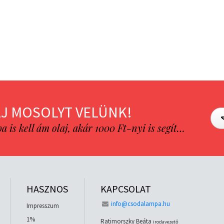
J MOSOLYT VELÜNK!
is kell ám olaj, akár 1000 Ft-nyi is segít…
HASZNOS
KAPCSOLAT
info@csodalampa.hu
Impresszum
1%
Ratimorszky Beáta
irodavezető