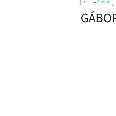
⇠
← Previous
GÁBOR