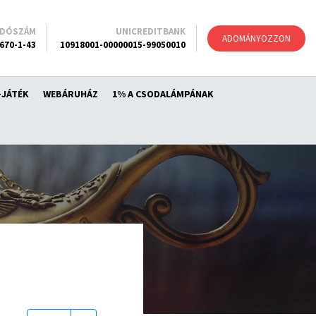
ADÓSZÁM
UNICREDITBANK
ADOMÁNYOZZON
670-1-43
10918001-00000015-99050010
-JÁTÉK
WEBÁRUHÁZ
1% A CSODALÁMPÁNAK