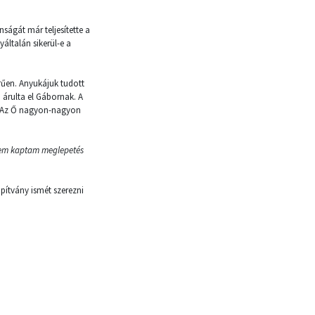
nságát már teljesítette a
ltalán sikerül-e a
rűen. Anyukájuk tudott
m árulta el Gábornak. A
t. Az Ő nagyon-nagyon
nem kaptam meglepetés
pítvány ismét szerezni