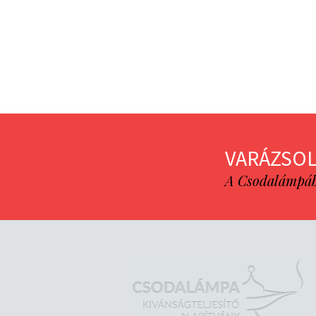
VARÁZSOL
A Csodalámpába 