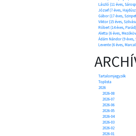
László (11 éves, Sáros
József (7 éves, Hajdús
Gábor (17 éves, Szinpet
Viktor (15 éves, Szilvás
Róbert (14 éves, Parád
Aletta (6 éves, Mezőkö
Ádám Nándor (9 éves, 
Levente (6 éves, Marcal
ARCH
Tartalomjegyzék
Toplista
2026
2026-08
2026-07
2026-06
2026-05
2026-04
2026-03
2026-02
2026-01