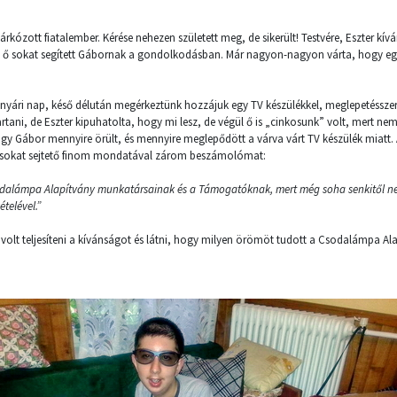
kózott fiatalember. Kérése nehezen született meg, de sikerült! Testvére, Eszter kívá
 ő sokat segített Gábornak a gondolkodásban. Már nagyon-nagyon várta, hogy egyá
yári nap, késő délután megérkeztünk hozzájuk egy TV készülékkel, meglepetéssze
artani, de Eszter kipuhatolta, hogy mi lesz, de végül ő is „cinkosunk” volt, mert ne
ogy Gábor mennyire örült, és mennyire meglepődött a várva várt TV készülék miat
de sokat sejtető finom mondatával zárom beszámolómat:
alámpa Alapítvány munkatársainak és a Támogatóknak, mert még soha senkitől 
telével.”
lt teljesíteni a kívánságot és látni, hogy milyen örömöt tudott a Csodalámpa Ala