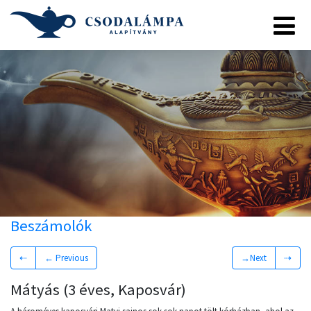
Beszámolók
⇠
← Previous
→Next
⇢
Mátyás (3 éves, Kaposvár)