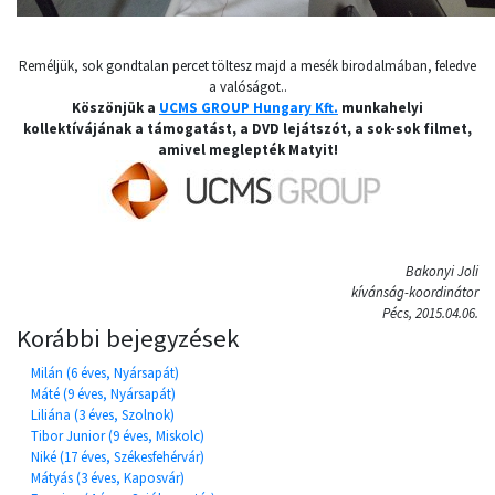
Reméljük, sok gondtalan percet töltesz majd a mesék birodalmában, feledve
a valóságot..
Köszönjük a
UCMS GROUP Hungary Kft.
munkahelyi
kollektívájának a támogatást, a DVD lejátszót, a sok-sok filmet,
amivel meglepték Matyit!
Bakonyi Joli
kívánság-koordinátor
Pécs, 2015.04.06.
Korábbi bejegyzések
Milán (6 éves, Nyársapát)
Máté (9 éves, Nyársapát)
Liliána (3 éves, Szolnok)
Tibor Junior (9 éves, Miskolc)
Niké (17 éves, Székesfehérvár)
Mátyás (3 éves, Kaposvár)