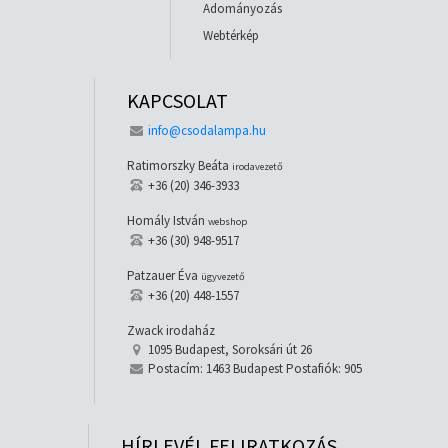
Adományozás
Webtérkép
KAPCSOLAT
info@csodalampa.hu
Ratimorszky Beáta
irodavezető
+36 (20) 346-3933
Homály István
webshop
+36 (30) 948-9517
Patzauer Éva
ügyvezető
+36 (20) 448-1557
Zwack irodaház
1095 Budapest, Soroksári út 26
Postacím: 1463 Budapest Postafiók: 905
HÍRLEVÉL FELIRATKOZÁS