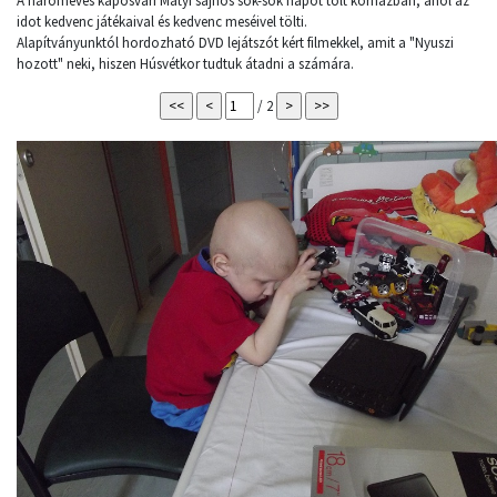
A hároméves kaposvári Matyi sajnos sok-sok napot tölt kórházban, ahol az
idot kedvenc játékaival és kedvenc meséivel tölti.
Alapítványunktól hordozható DVD lejátszót kért filmekkel, amit a "Nyuszi
hozott" neki, hiszen Húsvétkor tudtuk átadni a számára.
/ 2