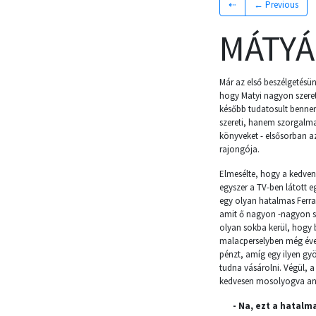
⇠
← Previous
MÁTYÁS
Már az első beszélgetésün
hogy Matyi nagyon szeret
később tudatosult benn
szereti, hanem szorgalma
könyveket - elsősorban 
rajongója.
Elmesélte, hogy a kedvenc
egyszer a TV-ben látott e
egy olyan hatalmas Ferra
amit ő nagyon -nagyon s
olyan sokba kerül, hogy 
malacperselyben még évek
pénzt, amíg egy ilyen g
tudna vásárolni. Végül, a
kedvesen mosolyogva an
- Na, ezt a hatalm