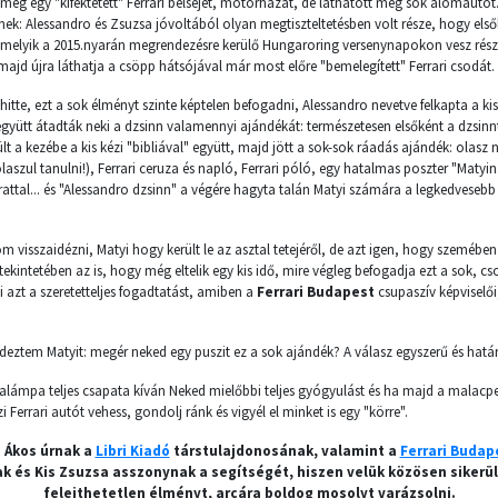
meg egy "kifektetett" Ferrari belsejét, motorházát, de láthatott még sok álomautó
ek: Alessandro és Zsuzsa jóvoltából olyan megtiszteltetésben volt része, hogy első
melyik a 2015.nyarán megrendezésre kerülő Hungaroring versenynapokon vesz részt.
t majd újra láthatja a csöpp hátsójával már most előre "bemelegített" Ferrari csodát.
hitte, ezt a sok élményt szinte képtelen befogadni, Alessandro nevetve felkapta a kisfi
együtt átadták neki a dzsinn valamennyi ajándékát: természetesen elsőként a dzsinn
lt a kezébe a kis kézi "bibliával" együtt, majd jött a sok-sok ráadás ajándék: olasz ny
laszul tanulni!), Ferrari ceruza és napló, Ferrari póló, egy hatalmas poszter "Matyin
attal... és "Alessandro dzsinn" a végére hagyta talán Matyi számára a legkedvesebb 
m visszaidézni, Matyi hogy került le az asztal tetejéről, de azt igen, hogy szemébe
 tekintetében az is, hogy még eltelik egy kis idő, mire végleg befogadja ezt a sok, c
i azt a szeretetteljes fogadtatást, amiben a
Ferrari Budapest
csupaszív képviselői,
ztem Matyit: megér neked egy puszit ez a sok ajándék? A válasz egyszerű és határo
dalámpa teljes csapata kíván Neked mielőbbi teljes gyógyulást és ha majd a malacp
 Ferrari autót vehess, gondolj ránk és vigyél el minket is egy "körre".
 Ákos úrnak
a
Libri Kiadó
társtulajdonosának, valamint a
Ferrari Budap
ak és Kis Zsuzsa asszonynak
a segítségét, hiszen velük közösen sikerül
felejthetetlen élményt, arcára boldog mosolyt varázsolni.