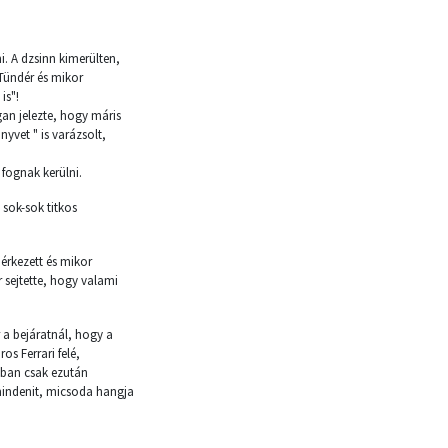
. A dzsinn kimerülten,
 Tündér és mikor
is"!
gan jelezte, hogy máris
nyvet " is varázsolt,
fognak kerülni.
 sok-sok titkos
 érkezett és mikor
r sejtette, hogy valami
r a bejáratnál, hogy a
os Ferrari felé,
nban csak ezután
 mindenit, micsoda hangja