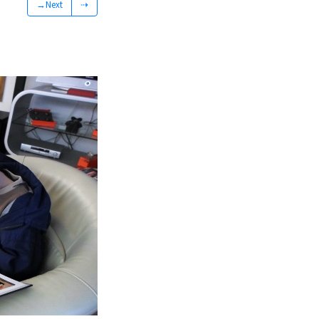
→Next
⇢