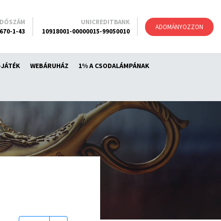
ADÓSZÁM
UNICREDITBANK
ADOMÁNYOZZON
670-1-43
10918001-00000015-99050010
-JÁTÉK
WEBÁRUHÁZ
1% A CSODALÁMPÁNAK