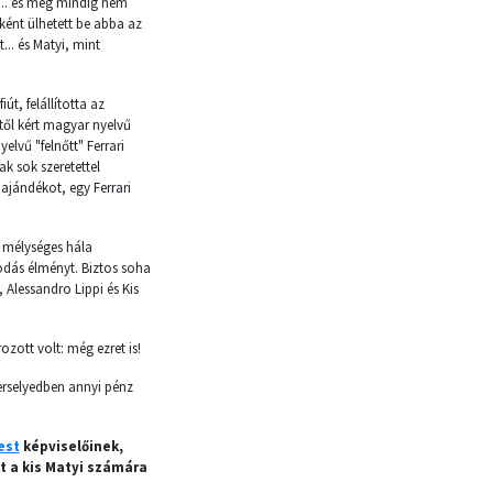
t... és még mindig nem
ként ülhetett be abba az
.. és Matyi, mint
út, felállította az
től kért magyar nyelvű
elvű "felnőtt" Ferrari
ak sok szeretettel
ajándékot, egy Ferrari
n mélységes hála
sodás élményt. Biztos soha
 Alessandro Lippi és Kis
zott volt: még ezret is!
erselyedben annyi pénz
est
képviselőinek,
t a kis Matyi számára