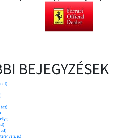
BI BEJEGYZÉSEK
rcel)
)
hács)
)
ellye)
st)
est)
terenye 3. p.)