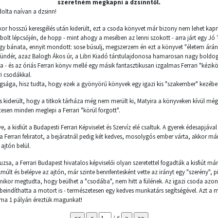
szeretném megkapni a dzsinntől.
olta naívan a dzsinn!
or hosszú keresgélés után kiderült, ezt a csoda könyvet már bizony nem lehet kapni
olt lépcsőjén, de hopp - mint ahogy a mesében az lenni szokott - arra járt egy Jó
y bánata, ennyit mondott: sose búsulj, megszerzem én ezt a könyvet "életem árán 
ó Tündér, azaz Balogh Ákos úr, a Libri Kiadó társtulajdonosa hamarosan nagy boldo
a - és az óriás Ferrari könyv mellé egy másik fantasztikusan izgalmas Ferrari "kézikö
ri csodákkal.
gsága, hisz tudta, hogy ezek a gyönyörű könyvek egy igazi kis "szakember" kezébe 
s kiderült, hogy a titkok tárháza még nem merült ki, Matyira a könyveken kívül még
esen minden meglepi a Ferrari "körül forgott".
e, a kisfiút a Budapesti Ferrari Képviselet és Szervíz elé csaltuk. A gyerek édesapjával
 a Ferrari feliratot, a bejáratnál pedig két kedves, mosolygós ember várta, akkor má
ajtón belül.
uzsa, a Ferrari Budapest hivatalos képviselői olyan szeretettel fogadták a kisfiút má
últ és belépve az ajtón, már szinte bennfentesként vette az irányt egy "szerény", pir
mikor megtudta, hogy beülhet a "csodába", nem hitt a fülének. Az igazi csoda azo
 beindíthatta a motort is - természetesen egy kedves munkatárs segítségével. Azt a
rma 1 pályán éreztük magunkat!