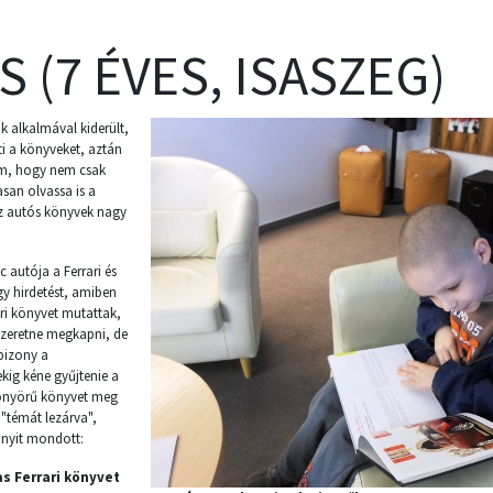
 (7 ÉVES, ISASZEG)
k alkalmával kiderült,
i a könyveket, aztán
em, hogy nem csak
san olvassa is a
az autós könyvek nagy
 autója a Ferrari és
gy hirdetést, amiben
ri könyvet mutattak,
zeretne megkapni, de
bizony a
ig kéne gyűjtenie a
yönyörű könyvet meg
 "témát lezárva",
nyit mondott:
as Ferrari könyvet