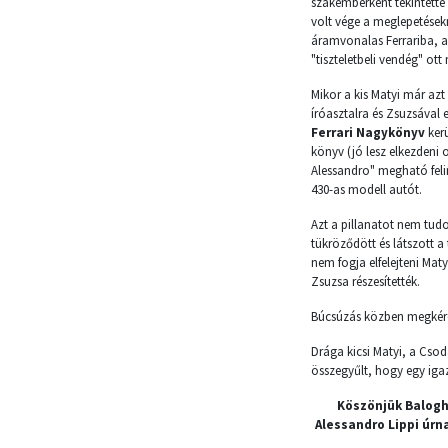
szakemberként tekintette 
volt vége a meglepetésekn
áramvonalas Ferrariba, a
"tiszteletbeli vendég" ot
Mikor a kis Matyi már azt 
íróasztalra és Zsuzsával 
Ferrari Nagykönyv
kerü
könyv (jó lesz elkezdeni o
Alessandro" megható felir
430-as modell autót.
Azt a pillanatot nem tudo
tükröződött és látszott a
nem fogja elfelejteni Maty
Zsuzsa részesítették.
Búcsúzás közben megkérde
Drága kicsi Matyi, a Cso
összegyűlt, hogy egy igazi
Köszönjük
Balogh
Alessandro Lippi úrn