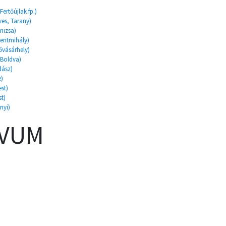
ertőújlak fp.)
ves, Tarany)
nizsa)
zentmihály)
ővásárhely)
 Boldva)
dász)
e)
st)
st)
nyi)
ÍVUM