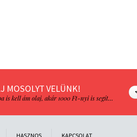
J MOSOLYT VELÜNK!
is kell ám olaj, akár 1000 Ft-nyi is segít…
HASZNOS
KAPCSOLAT