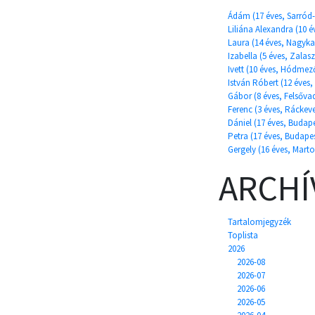
Ádám (17 éves, Sarród-F
Liliána Alexandra (10 é
Laura (14 éves, Nagyka
Izabella (5 éves, Zalas
Ivett (10 éves, Hódmez
István Róbert (12 éves,
Gábor (8 éves, Felsőva
Ferenc (3 éves, Ráckev
Dániel (17 éves, Budape
Petra (17 éves, Budape
Gergely (16 éves, Marto
ARCH
Tartalomjegyzék
Toplista
2026
2026-08
2026-07
2026-06
2026-05