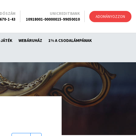
ADÓSZÁM
UNICREDITBANK
ADOMÁNYOZZON
670-1-43
10918001-00000015-99050010
-JÁTÉK
WEBÁRUHÁZ
1% A CSODALÁMPÁNAK