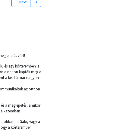
→Next
⇢
meglepetés várt!
k, és egy kórteremben is
zon a napon kapták meg a
nt a két fiú már nagyon
 kommunikáltak az otthon
és a meglepetés, amikor
l a kezemben.
lt jobban, a Gabi, vagy a
, hogy a kórteremben