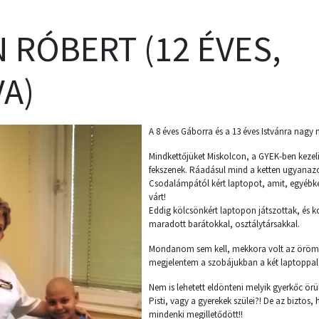
N RÓBERT (12 ÉVES,
A)
A 8 éves Gáborra és a 13 éves Istvánra nagy 
Mindkettőjüket Miskolcon, a GYEK-ben kezeli
fekszenek. Ráadásul mind a ketten ugyana
Csodalámpától kért laptopot, amit, egyébké
várt!
Eddig kölcsönkért laptopon játszottak, és
maradott barátokkal, osztálytársakkal.
Mondanom sem kell, mekkora volt az öröm 
megjelentem a szobájukban a két laptoppa
Nem is lehetett eldönteni melyik gyerkőc örü
Pisti, vagy a gyerekek szülei?! De az biztos
mindenki megilletődött!!