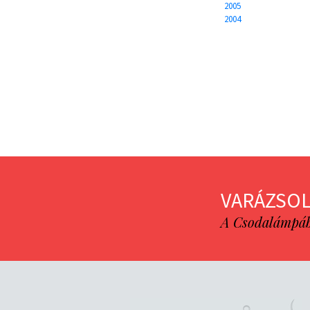
2005
2004
VARÁZSOL
A Csodalámpába 