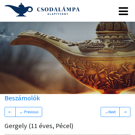
Beszámolók
⇠
← Previous
→Next
⇢
Gergely (11 éves, Pécel)