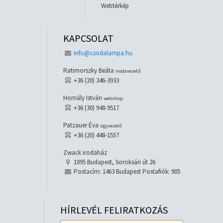
Webtérkép
KAPCSOLAT
info@csodalampa.hu
Ratimorszky Beáta
irodavezető
+36 (20) 346-3933
Homály István
webshop
+36 (30) 948-9517
Patzauer Éva
ügyvezető
+36 (20) 448-1557
Zwack irodaház
1095 Budapest, Soroksári út 26
Postacím: 1463 Budapest Postafiók: 905
HÍRLEVÉL FELIRATKOZÁS