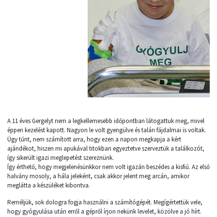
A 11 éves Gergelyt nem a legkellemesebb időpontban látogattuk meg, mivel
éppen kezelést kapott. Nagyon le volt gyengülve és talán fájdalmai is voltak.
Úgy tűnt, nem számított arra, hogy ezen a napon megkapja a kért
ajándékot, hiszen mi apukával titokban egyeztetve szerveztük a találkozót,
így sikerült igazi meglepetést szereznünk.
Így érthető, hogy megjelenésünkkor nem volt igazán beszédes a kisfiú. Az első
halvány mosoly, a hála jeleként, csak akkor jelent meg arcán, amikor
meglátta a készüléket kibontva.
Reméljük, sok dologra fogja használni a számítógépét. Megígértettük vele,
hogy gyógyulása után erről a gépről írjon nekünk levelet, közölve a jó hírt.