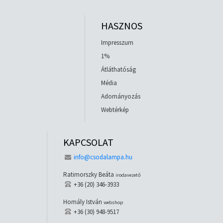
HASZNOS
Impresszum
1%
Átláthatóság
Média
Adományozás
Webtérkép
KAPCSOLAT
info@csodalampa.hu
Ratimorszky Beáta
irodavezető
+36 (20) 346-3933
Homály István
webshop
+36 (30) 948-9517