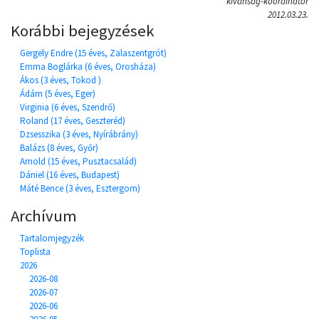
kívánság-koordinátor
2012.03.23.
Korábbi bejegyzések
Gergely Endre (15 éves, Zalaszentgrót)
Emma Boglárka (6 éves, Orosháza)
Ákos (3 éves, Tokod )
Ádám (5 éves, Eger)
Virginia (6 éves, Szendrő)
Roland (17 éves, Geszteréd)
Dzsesszika (3 éves, Nyírábrány)
Balázs (8 éves, Győr)
Arnold (15 éves, Pusztacsalád)
Dániel (16 éves, Budapest)
Máté Bence (3 éves, Esztergom)
Archívum
Tartalomjegyzék
Toplista
2026
2026-08
2026-07
2026-06