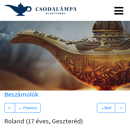
Beszámolók
⇠
← Previous
→Next
⇢
Roland (17 éves, Geszteréd)