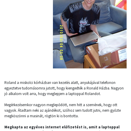
Roland a miskolci kórházban van kezelés alatt, anyukájával telefonon
egyeztetve tudomásomra jutott, hogy kiengedték a Ronald Házba. Nagyon
jó alkalom volt arra, hogy meglepjem a laptoppal Rolandot.
Megérkezésemkor nagyon meglepődött, nem hitt a szemének, hogy ott
vagyok. Átadtam neki az ajándékot, szóhoz sem tudott jutni, nem győzte
megköszönni a masinát, rögtön ki is bontotta.
Megkapta az egyéves internet előfizetést is, amit a laptoppal