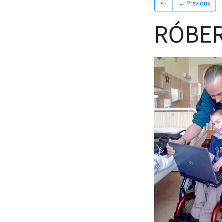
⇠
← Previous
RÓBER