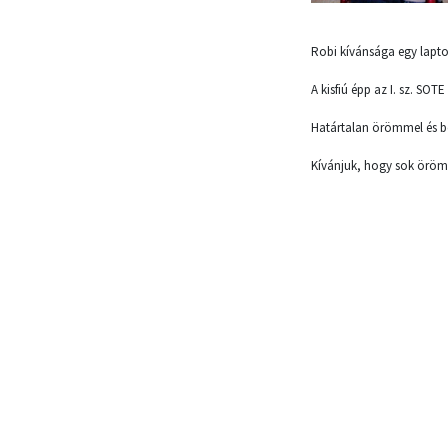
Robi kívánsága egy laptop
A kisfiú épp az I. sz. SOT
Határtalan örömmel és b
Kívánjuk, hogy sok öröm