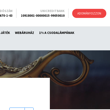
ADÓSZÁM
UNICREDITBANK
ADOMÁNYOZZON
670-1-43
10918001-00000015-99050010
-JÁTÉK
WEBÁRUHÁZ
1% A CSODALÁMPÁNAK