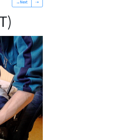
→Next
⇢
T)