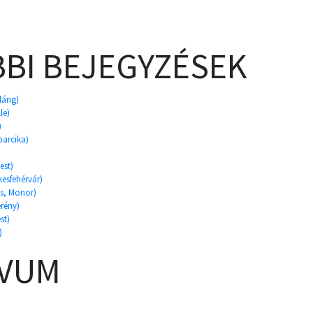
BI BEJEGYZÉSEK
sláng)
le)
)
barcika)
est)
kesfehérvár)
es, Monor)
rény)
st)
)
ÍVUM