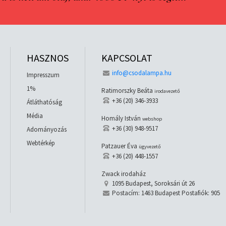
HASZNOS
KAPCSOLAT
info@csodalampa.hu
Impresszum
1%
Ratimorszky Beáta
irodavezető
+36 (20) 346-3933
Átláthatóság
Média
Homály István
webshop
+36 (30) 948-9517
Adományozás
Webtérkép
Patzauer Éva
ügyvezető
+36 (20) 448-1557
Zwack irodaház
1095 Budapest, Soroksári út 26
Postacím: 1463 Budapest Postafiók: 905