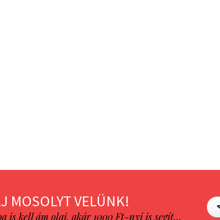
J MOSOLYT VELÜNK!
is kell ám olaj, akár 1000 Ft-nyi is segít…