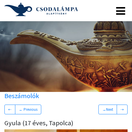
Beszámolók
⇠
← Previous
→Next
⇢
Gyula (17 éves, Tapolca)