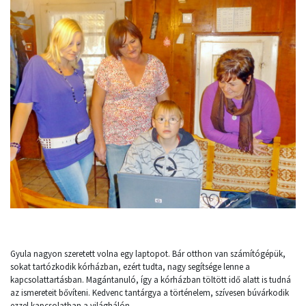
Gyula nagyon szeretett volna egy laptopot. Bár otthon van számítógépük,
sokat tartózkodik kórházban, ezért tudta, nagy segítsége lenne a
kapcsolattartásban. Magántanuló, így a kórházban töltött idő alatt is tudná
az ismereteit bővíteni. Kedvenc tantárgya a történelem, szívesen búvárkodik
ezzel kapcsolatban a világhálón.