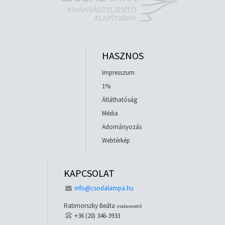
HASZNOS
Impresszum
1%
Átláthatóság
Média
Adományozás
Webtérkép
KAPCSOLAT
info@csodalampa.hu
Ratimorszky Beáta
irodavezető
+36 (20) 346-3933