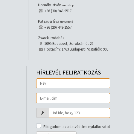
Homály István
webshop
+36 (30) 948-9517
Patzauer Éva
ügyvezető
+36 (20) 448-1557
Zwack irodaház
1095 Budapest, Soroksári út 26
Postacím: 1463 Budapest Postafiók: 905
HÍRLEVÉL FELIRATKOZÁS
Elfogadom az adatvédelmi nyilatkozatot