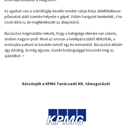
Az ujjaiban van a számítógép-kezelés minden csínja-bínja. Belefeledkezve
pillanatok alatt üzembe helyezte a gépet. Vidám hangulat kerekedett, s ha
rövid időre is, de megfeledkezett az állapotáról.
Búcsúzóul megmutatta nekünk, hogy a betegsége ellenére van valami,
amiben nagyon profi. Mivel az orvosai a kerékpározástól eltiltották, a
motorjára pattant és büszkén tartott egy kis bemutatót. Búcsúzóul elkísért
egy darabig, és még egyszer, őszinte boldogsággal köszönte meg az
ajándékot. >
Köszönjük a KPMG Tanácsadó Kft. támogatását