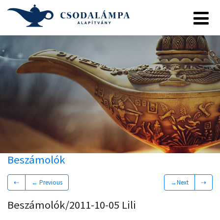
Beszámolók
⇠
← Previous
→Next
⇢
Beszámolók/2011-10-05 Lili