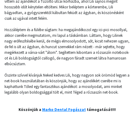
vittem az ajándékot a Tűzoltó utcai kórházba, ahol Lili sajnos megint
hosszabb időt kénytelen eltölteni. Mikor beléptem a kórterembe, Lili
bágyadtan, a gyógyszerektől kábultan feküdt az ágyban, és köszönésként
csak az ujjával intett felém.
Hozzáléptem és a fülébe súgtam: ha megajándékozol egy ici-pici mosollyal,
akkor cserébe megmutatom, mi lapul a táskámban. Láttam, hogy Lilinek
nagy erőfeszítésébe kerül, de mégis elmosolyodott, sőt, kicsit nehezen ugyan,
de fel is ült az ágyban, és huncut szemekkel rám nézett - már sejtette, hogy
megérkezett a várva-várt "álom". Segítettem kibontani a rózsaszín notebook-
ot és Lili boldogságtól csillogó, de nagyon fáradt szemeit látva hamarosan
elbúcsúztam.
Őszinte szívvel kívánjuk Neked kedves Lili, hogy nagyon sok örömöd legyen a
net-book használatában és köszönjük, hogy az ajándékért cserébe mi is
kaphattunk Tőled egy fantasztikus ajándékot: a mosolyodat, ami minket
legalább olyan boldogsággal tölt el, mint Téged a rózsaszín net-book.
Köszönjük a
Marko Dental Fogászat
támogatását!!!