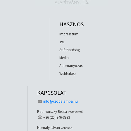
HASZNOS
Impresszum
1%
Átláthatóság
Média
Adományozás
Webtérkép
KAPCSOLAT
info@csodalampa.hu
Ratimorszky Beáta
irodavezető
+36 (20) 346-3933
Homály István
webshop