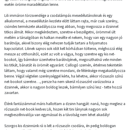
esetén öröme maradéktalan lenne.
Lili immáron törzsvendége a csodalámpás mesedélutánoknak és egy
alkalommal, a mesedélután kezdete előtt láttam rajta, már csak szerény,
csöndes természete akadályozza meg abban, hogy megossza a dzsinnel
titkos álmát. Mikor megkérdeztem, szeretne-e beszélgetni, örömmel ült
mellém a társalgóban és halkan mesélte el nekem, hogy van egy nagyon jó
barátnője, akivel bizony elég nehezen tudják tartani a folyamatos
kapcsolatot. Lilinek sajnos sok időt kell kórházban töltenie, méghozzá elég
messze az otthonától, ezért az volt a vágya, hogy szeretne egy kis net-
bookot, így bármikor üzenhetne barátnőjének, megoszthatná vele minden
kis titkát, bánatát és örömét egyaránt. Csillogó szemén, értelmes tekintetén
láttam, hogy valamit még szeretne mondani, de félénksége megakadályozza
benne. Végül végtelen szerénységgel kérte, ha lehetne, akkor rózsaszín színű
net-bookot szeretne…, persze ha nem sikerül rózsaszínt varázsolnia a
dzsinnek, akkor is nagyon boldog leszek, bármilyen színű lesz - tette hozzá
zavartan.
Élénk fantáziámmal máris hallottam a dzsinn hangját: naná, hogy meglesz a
rózsaszín net-book kedves Lili, hiszen két tini lánynak nagyon sok
megbeszélnivalója van egymással és a távolság nem lehet akadály!
Szorgos kis dzsinnünk rá is lelt a rózsaszín csodára, én pedig boldogan