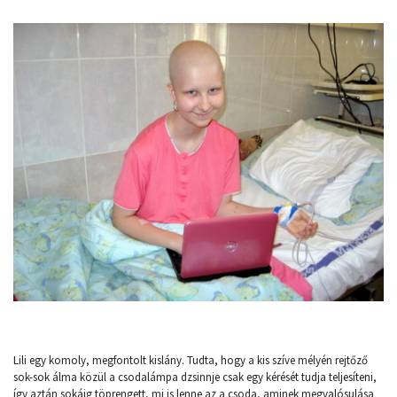
Lili egy komoly, megfontolt kislány. Tudta, hogy a kis szíve mélyén rejtőző
sok-sok álma közül a csodalámpa dzsinnje csak egy kérését tudja teljesíteni,
így aztán sokáig töprengett, mi is lenne az a csoda, aminek megvalósulása