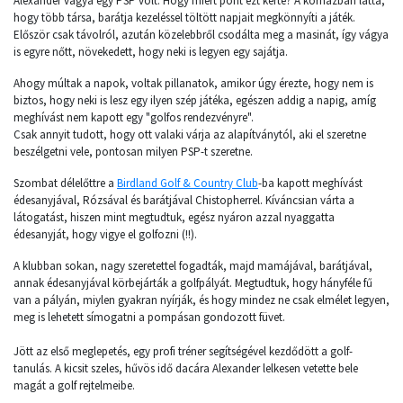
Alexander vágya egy PSP volt. Hogy miért pont ezt kérte? A kórházban látta,
hogy több társa, barátja kezeléssel töltött napjait megkönnyíti a játék.
Először csak távolról, azután közelebbről csodálta meg a masinát, így vágya
is egyre nőtt, növekedett, hogy neki is legyen egy sajátja.
Ahogy múltak a napok, voltak pillanatok, amikor úgy érezte, hogy nem is
biztos, hogy neki is lesz egy ilyen szép játéka, egészen addig a napig, amíg
meghívást nem kapott egy "golfos rendezvényre".
Csak annyit tudott, hogy ott valaki várja az alapítványtól, aki el szeretne
beszélgetni vele, pontosan milyen PSP-t szeretne.
Szombat délelőttre a
Birdland Golf & Country Club
-ba kapott meghívást
édesanyjával, Rózsával és barátjával Chistopherrel. Kíváncsian várta a
látogatást, hiszen mint megtudtuk, egész nyáron azzal nyaggatta
édesanyját, hogy vigye el golfozni (!!).
A klubban sokan, nagy szeretettel fogadták, majd mamájával, barátjával,
annak édesanyjával körbejárták a golfpályát. Megtudtuk, hogy hányféle fű
van a pályán, miylen gyakran nyírják, és hogy mindez ne csak elmélet legyen,
meg is lehetett símogatni a pompásan gondozott füvet.
Jött az első meglepetés, egy profi tréner segítségével kezdődött a golf-
tanulás. A kicsit szeles, hűvös idő dacára Alexander lelkesen vetette bele
magát a golf rejtelmeibe.