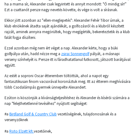
ha a mama sír, Alexander csak legyintett és annyit mondott: "Ő mindig sír!”
Ezt a csattanót persze nagy nevetés követte, és vége is volt a sírásnak.
Ekkor jött azonban az "ellen-meglepetés": Alexander Fehér Tibor úrnak, a
klub elnökének átadta saját ajándékát, a golfozásról és a klubról készített
rajzát, aminek annyira megörültek, hogy megígérték, bekereteztetik és a klub
falát fogja díszíteni.
Ezzel azonban még nem ért véget a nap. Alexander kérte, hogy a büki
golfpálya után, hadd nézze meg a
zsirai Sonnengolf
pályát, a másnapi
verseny színhelyét is. Persze itt is fáradhatatlanul futkosott, játszott barátjával
együtt.
Az estét a soproni Oscar étteremben töltöttük, ahol a napot egy
fantasztikusan finom vacsorával koronáztuk meg. Itt az étterem meghívására
több Csodalámpás gyermek ünnepelte Alexandert.
Ezúton is köszönjük a kívánságteljesítéshez és Alexander és kísérői számára a
nap "felejthetetlenné tevéséhez" nyújtott segítséget:
#a
Birdland Golf & Country Club
vezetőségének, tulajdonosának és a
versenyzőknek
#a
Roto Elzett kft.
vezetőinek,