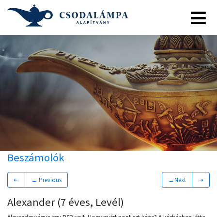
Beszámolók
⇠
← Previous
→Next
⇢
Alexander (7 éves, Levél)