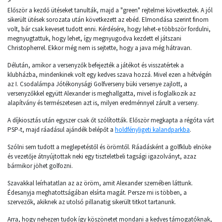
>
Először a kezdő ütéseket tanulták, majd a "green" rejtelmei következtek. A jól
sikerült ütések sorozata után következett az ebéd. Elmondása szerint finom
volt, bár csak keveset tudott enni. Kérdésére, hogy lehet-e többször fordulni,
megnyugtattuk, hogy lehet, így megnyugodva kezdett el játszani
Christopherrel. Ekkor még nem is sejtette, hogy a java még hátravan.
Délután, amikor a versenyzők befejezték a játékot és visszatértek a
klubházba, mindenkinek volt egy kedves szava hozzá. Mivel ezen a hétvégén
az I. Csodalámpa Jótékonysági Golfverseny büki versenye zajlott, a
versenyzőkkel együtt Alexander is meghallgatta, mivel is foglalkozik az
alapítvány és természetesen azt is, milyen eredménnyel zárult a verseny.
A díjkiosztás után egyszer csak őt szólították. Először megkapta a régóta várt
PSP-t, majd ráadásul ajándék belépőt a
holdfényligeti kalandparkba
.
Szólni sem tudott a meglepetéstől és örömtől. Ráadásként a golfklub elnöke
és vezetője átnyújtottak neki egy tiszteletbeli tagsági igazolványt, azaz
bármikor jöhet golfozni.
Szavakkal leírhatatlan az az öröm, amit Alexander szemében láttunk.
Édesanyja meghatottságában elsírta magát. Persze mi is többen, a
szervezők, akiknek az utolsó pillanatig sikerült titkot tartanunk.
Arra, hogy nehezen tudok így köszönetet mondani a kedves támogatóknak,