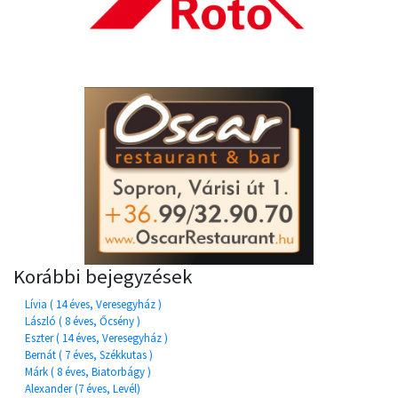
Korábbi bejegyzések
Lívia ( 14 éves, Veresegyház )
László ( 8 éves, Őcsény )
Eszter ( 14 éves, Veresegyház )
Bernát ( 7 éves, Székkutas )
Márk ( 8 éves, Biatorbágy )
Alexander (7 éves, Levél)