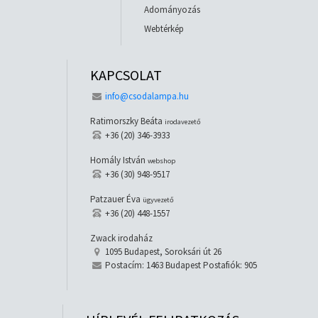
Adományozás
Webtérkép
KAPCSOLAT
info@csodalampa.hu
Ratimorszky Beáta
irodavezető
+36 (20) 346-3933
Homály István
webshop
+36 (30) 948-9517
Patzauer Éva
ügyvezető
+36 (20) 448-1557
Zwack irodaház
1095 Budapest, Soroksári út 26
Postacím: 1463 Budapest Postafiók: 905