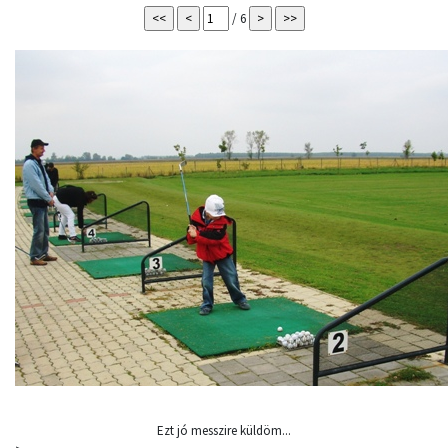
/ 6
Ezt jó messzire küldöm...