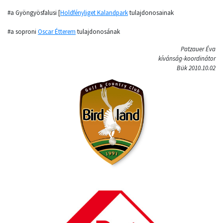
#a Gyöngyösfalusi [
Holdfényliget Kalandpark
tulajdonosainak
#a soproni
Oscar Étterem
tulajdonosának
Patzauer Éva
kívánság-koordinátor
Bük 2010.10.02