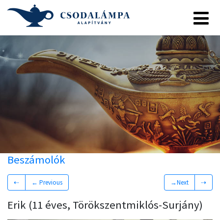
Beszámolók
⇠
← Previous
→Next
⇢
Erik (11 éves, Törökszentmiklós-Surjány)