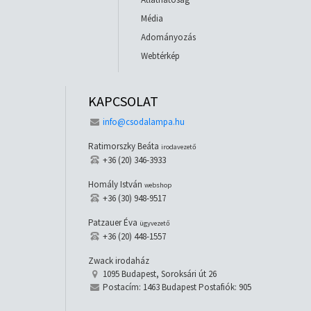
Média
Adományozás
Webtérkép
KAPCSOLAT
info@csodalampa.hu
Ratimorszky Beáta
irodavezető
+36 (20) 346-3933
Homály István
webshop
+36 (30) 948-9517
Patzauer Éva
ügyvezető
+36 (20) 448-1557
Zwack irodaház
1095 Budapest, Soroksári út 26
Postacím: 1463 Budapest Postafiók: 905