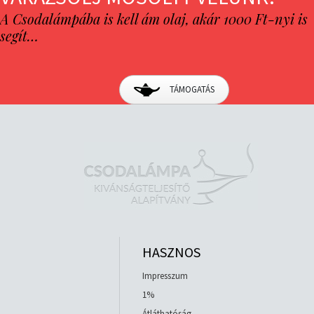
A Csodalámpába is kell ám olaj, akár 1000 Ft-nyi is
segít…
TÁMOGATÁS
HASZNOS
Impresszum
1%
Átláthatóság