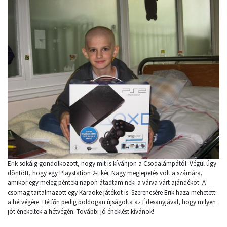
Erik sokáig gondolkozott, hogy mit is kívánjon a Csodalámpától. Végül úgy
döntött, hogy egy Playstation 2-t kér. Nagy meglepetés volt a számára,
amikor egy meleg pénteki napon átadtam neki a várva várt ajándékot. A
csomag tartalmazott egy Karaoke játékot is. Szerencsére Erik haza mehetett
a hétvégére. Hétfőn pedig boldogan újságolta az Édesanyjával, hogy milyen
jót énekeltek a hétvégén. További jó éneklést kívánok!