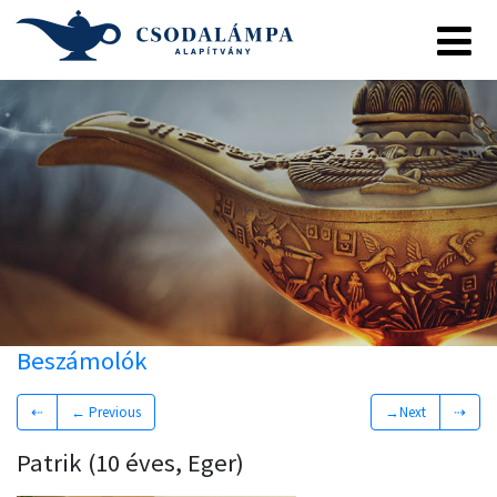
Beszámolók
⇠
← Previous
→Next
⇢
Patrik (10 éves, Eger)