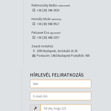
Ratimorszky Beáta
irodavezető
+36 (20) 346-3933
Homály István
webshop
+36 (30) 948-9517
Patzauer Éva
ügyvezető
+36 (20) 448-1557
Zwack irodaház
1095 Budapest, Soroksári út 26
Postacím: 1463 Budapest Postafiók: 905
HÍRLEVÉL FELIRATKOZÁS