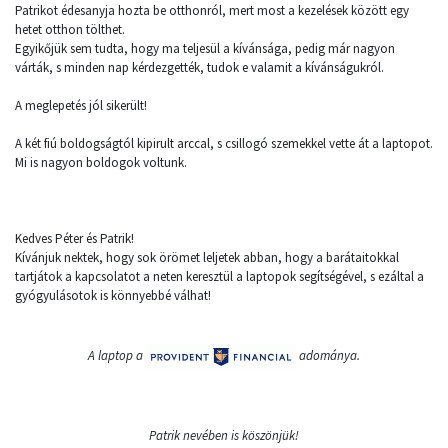
Patrikot édesanyja hozta be otthonról, mert most a kezelések között egy
hetet otthon tölthet.
Egyikőjük sem tudta, hogy ma teljesül a kívánsága, pedig már nagyon
várták, s minden nap kérdezgették, tudok e valamit a kívánságukról.
A meglepetés jól sikerült!
A két fiú boldogságtól kipirult arccal, s csillogó szemekkel vette át a laptopot.
Mi is nagyon boldogok voltunk.
Kedves Péter és Patrik!
Kívánjuk nektek, hogy sok örömet leljetek abban, hogy a barátaitokkal
tartjátok a kapcsolatot a neten keresztül a laptopok segítségével, s ezáltal a
gyógyulásotok is könnyebbé válhat!
A laptop a
adománya.
Patrik nevében is köszönjük!