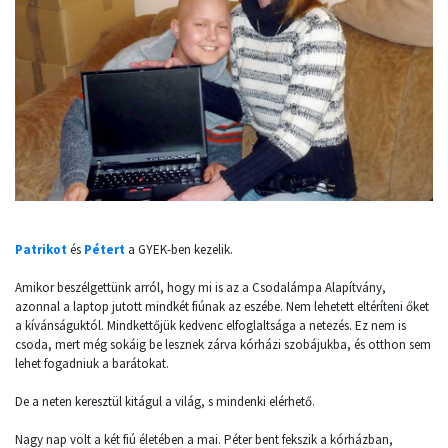
Patrikot
és
Pétert
a GYEK-ben kezelik.
Amikor beszélgettünk arról, hogy mi is az a Csodalámpa Alapítvány,
azonnal a laptop jutott mindkét fiúnak az eszébe. Nem lehetett eltéríteni őket
a kívánságuktól. Mindkettőjük kedvenc elfoglaltsága a netezés. Ez nem is
csoda, mert még sokáig be lesznek zárva kórházi szobájukba, és otthon sem
lehet fogadniuk a barátokat.
De a neten keresztül kitágul a világ, s mindenki elérhető.
Nagy nap volt a két fiú életében a mai. Péter bent fekszik a kórházban,