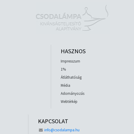
HASZNOS
Impresszum
1%
Átláthatóság
Média
Adományozás
Webtérkép
KAPCSOLAT
info@csodalampa.hu