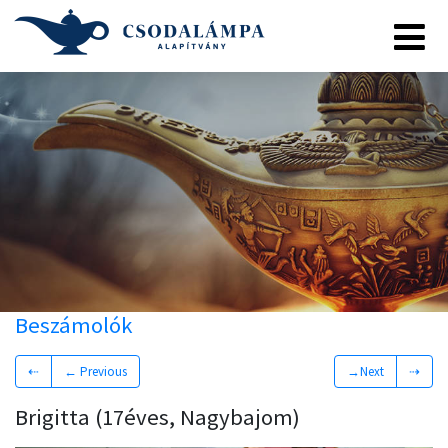
Beszámolók
⇠
← Previous
→Next
⇢
Brigitta (17éves, Nagybajom)