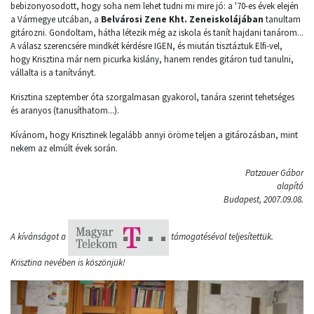
bebizonyosodott, hogy soha nem lehet tudni mi mire jó: a '70-es évek elején
a Vármegye utcában, a
Belvárosi Zene Kht. Zeneiskolájában
tanultam
gitározni. Gondoltam, hátha létezik még az iskola és tanít hajdani tanárom...
A válasz szerencsére mindkét kérdésre IGEN, és miután tisztáztuk Elfi-vel,
hogy Krisztina már nem picurka kislány, hanem rendes gitáron tud tanulni,
vállalta is a tanítványt.
Krisztina szeptember óta szorgalmasan gyakorol, tanára szerint tehetséges
és aranyos (tanusíthatom...).
Kívánom, hogy Krisztinek legalább annyi öröme teljen a gitározásban, mint
nekem az elmúlt évek során.
Patzauer Gábor
alapító
Budapest, 2007.09.08.
A kívánságot a
támogatéséval teljesítettük.
Krisztina nevében is köszönjük!