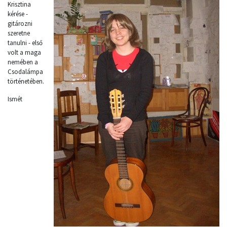
Krisztina
kérése -
gitározni
szeretne
tanulni - első
volt a maga
nemében a
Csodalámpa
történetében.
Ismét