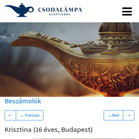
Beszámolók
⇠
← Previous
→Next
⇢
Krisztina (16 éves, Budapest)