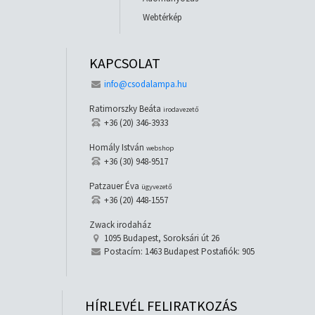
Webtérkép
KAPCSOLAT
info@csodalampa.hu
Ratimorszky Beáta
irodavezető
+36 (20) 346-3933
Homály István
webshop
+36 (30) 948-9517
Patzauer Éva
ügyvezető
+36 (20) 448-1557
Zwack irodaház
1095 Budapest, Soroksári út 26
Postacím: 1463 Budapest Postafiók: 905
HÍRLEVÉL FELIRATKOZÁS