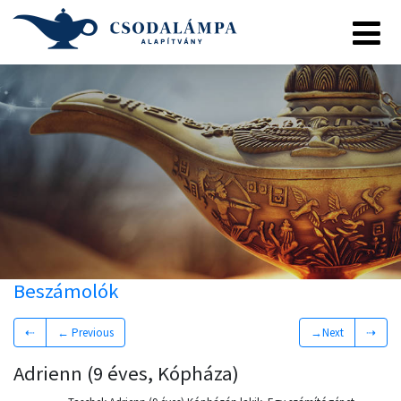
Beszámolók
⇠
← Previous
→Next
⇢
Adrienn (9 éves, Kópháza)