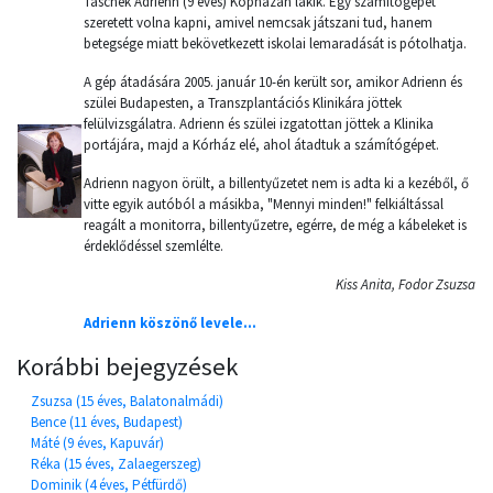
Taschek Adrienn (9 éves) Kópházán lakik. Egy számítógépet
szeretett volna kapni, amivel nemcsak játszani tud, hanem
betegsége miatt bekövetkezett iskolai lemaradását is pótolhatja.
A gép átadására 2005. január 10-én került sor, amikor Adrienn és
szülei Budapesten, a Transzplantációs Klinikára jöttek
felülvizsgálatra. Adrienn és szülei izgatottan jöttek a Klinika
portájára, majd a Kórház elé, ahol átadtuk a számítógépet.
Adrienn nagyon örült, a billentyűzetet nem is adta ki a kezéből, ő
vitte egyik autóból a másikba, "Mennyi minden!" felkiáltással
reagált a monitorra, billentyűzetre, egérre, de még a kábeleket is
érdeklődéssel szemlélte.
Kiss Anita, Fodor Zsuzsa
Adrienn köszönő levele...
Korábbi bejegyzések
Zsuzsa (15 éves, Balatonalmádi)
Bence (11 éves, Budapest)
Máté (9 éves, Kapuvár)
Réka (15 éves, Zalaegerszeg)
Dominik (4 éves, Pétfürdő)