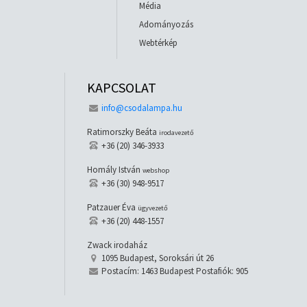
Média
Adományozás
Webtérkép
KAPCSOLAT
info@csodalampa.hu
Ratimorszky Beáta
irodavezető
+36 (20) 346-3933
Homály István
webshop
+36 (30) 948-9517
Patzauer Éva
ügyvezető
+36 (20) 448-1557
Zwack irodaház
1095 Budapest, Soroksári út 26
Postacím: 1463 Budapest Postafiók: 905