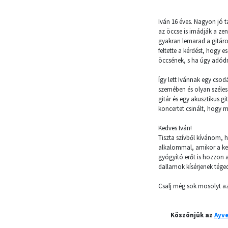
Iván 16 éves. Nagyon jó t
az öccse is imádják a zen
gyakran lemarad a gitáro
feltette a kérdést, hogy e
öccsének, s ha úgy adódna
Így lett Ivánnak egy csod
szemében és olyan széle
gitár és egy akusztikus g
koncertet csinált, hogy m
Kedves Iván!
Tiszta szívből kívánom, 
alkalommal, amikor a ke
gyógyító erőt is hozzon 
dallamok kísérjenek téged
Csalj még sok mosolyt a
Köszönjük az
Ayv