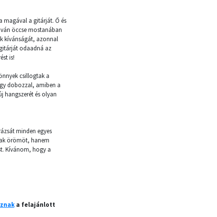
a magával a gitárját. Ő és
rt Iván öccse mostanában
ek kívánságát, azonnal
i gitárját odaadná az
st is!
önnyek csillogtak a
agy dobozzal, amiben a
új hangszerét és olyan
arázsát minden egyes
csak örömöt, hanem
ást. Kívánom, hogy a
áznak
a felajánlott