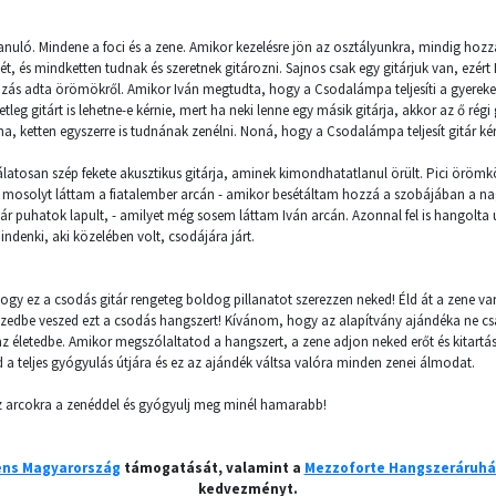
anuló. Mindene a foci és a zene. Amikor kezelésre jön az osztályunkra, mindig hozz
ét, és mindketten tudnak és szeretnek gitározni. Sajnos csak egy gitárjuk van, ezé
zás adta örömökről. Amikor Iván megtudta, hogy a Csodalámpa teljesíti a gyerek
setleg gitárt is lehetne-e kérnie, mert ha neki lenne egy másik gitárja, akkor az ő rég
, ketten egyszerre is tudnának zenélni. Noná, hogy a Csodalámpa teljesít gitár kéré
álatosan szép fekete akusztikus gitárja, aminek kimondhatatlanul örült. Pici örömk
s mosolyt láttam a fiatalember arcán - amikor besétáltam hozzá a szobájában a n
itár puhatok lapult, - amilyet még sosem láttam Iván arcán. Azonnal fel is hangolta 
indenki, aki közelében volt, csodájára járt.
hogy ez a csodás gitár rengeteg boldog pillanatot szerezzen neked! Éld át a zene v
zedbe veszed ezt a csodás hangszert! Kívánom, hogy az alapítvány ajándéka ne 
az életedbe. Amikor megszólaltatod a hangszert, a zene adjon neked erőt és kitart
 a teljes gyógyulás útjára és ez az ajándék váltsa valóra minden zenei álmodat.
z arcokra a zenéddel és gyógyulj meg minél hamarabb!
ens Magyarország
támogatását, valamint a
Mezzoforte Hangszeráruh
kedvezményt.