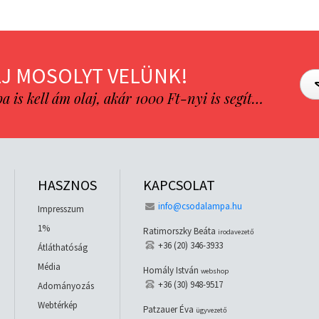
J MOSOLYT VELÜNK!
is kell ám olaj, akár 1000 Ft-nyi is segít…
HASZNOS
KAPCSOLAT
info@csodalampa.hu
Impresszum
1%
Ratimorszky Beáta
irodavezető
+36 (20) 346-3933
Átláthatóság
Média
Homály István
webshop
+36 (30) 948-9517
Adományozás
Webtérkép
Patzauer Éva
ügyvezető