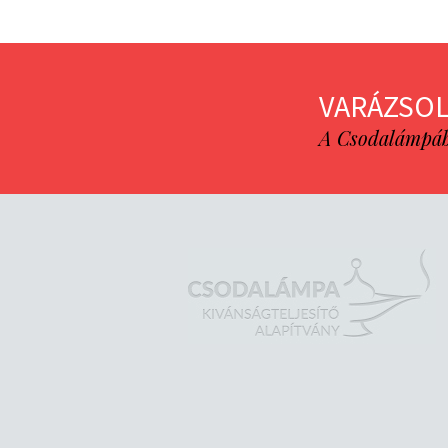
VARÁZSOL
A Csodalámpába 