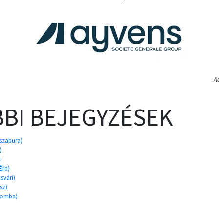
A
BI BEJEGYZÉSEK
iszabura)
)
)
Érd)
svári)
sz)
Gomba)