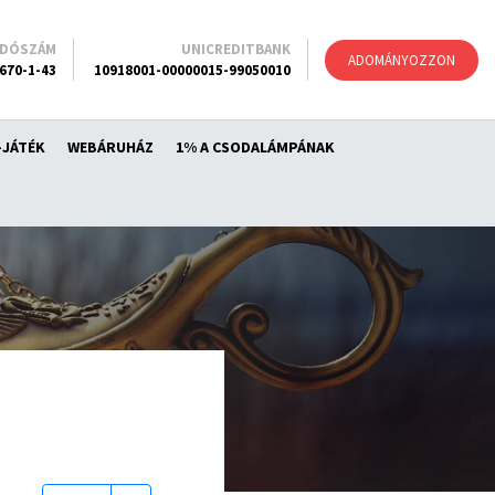
ADÓSZÁM
UNICREDITBANK
ADOMÁNYOZZON
670-1-43
10918001-00000015-99050010
-JÁTÉK
WEBÁRUHÁZ
1% A CSODALÁMPÁNAK