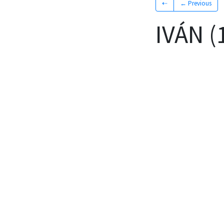
⇠
← Previous
IVÁN (