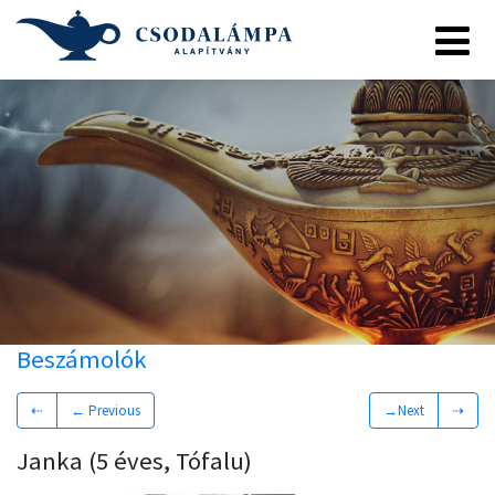
Beszámolók
⇠
← Previous
→Next
⇢
Janka (5 éves, Tófalu)