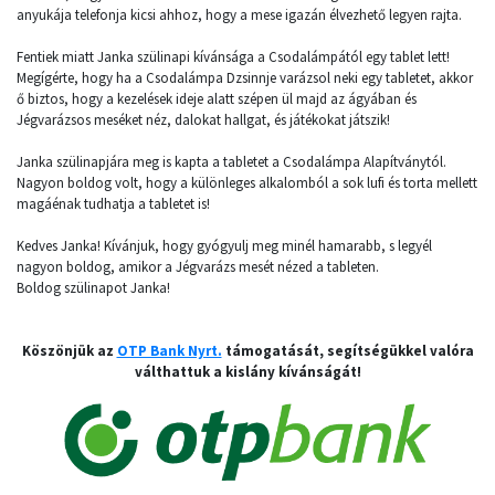
anyukája telefonja kicsi ahhoz, hogy a mese igazán élvezhető legyen rajta.
Fentiek miatt Janka szülinapi kívánsága a Csodalámpától egy tablet lett!
Megígérte, hogy ha a Csodalámpa Dzsinnje varázsol neki egy tabletet, akkor
ő biztos, hogy a kezelések ideje alatt szépen ül majd az ágyában és
Jégvarázsos meséket néz, dalokat hallgat, és játékokat játszik!
Janka szülinapjára meg is kapta a tabletet a Csodalámpa Alapítványtól.
Nagyon boldog volt, hogy a különleges alkalomból a sok lufi és torta mellett
magáénak tudhatja a tabletet is!
Kedves Janka! Kívánjuk, hogy gyógyulj meg minél hamarabb, s legyél
nagyon boldog, amikor a Jégvarázs mesét nézed a tableten.
Boldog szülinapot Janka!
Köszönjük az
OTP Bank Nyrt.
támogatását, segítségükkel valóra
válthattuk a kislány kívánságát!