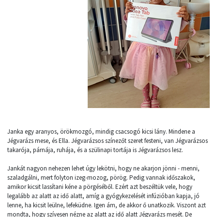
Janka egy aranyos, örökmozgó, mindig csacsogó kicsi lány. Mindene a
Jégvarázs mese, és Ella. Jégvarázsos színezőt szeret festeni, van Jégvarázsos
takarója, párnája, ruhája, és a szülinapi tortája is Jégvarázsos lesz.
Jankát nagyon nehezen lehet úgy lekötni, hogy ne akarjon jönni - menni,
szaladgálni, mert folyton izeg-mozog, pörög. Pedig vannak időszakok,
amikor kicsit lassítani kéne a pörgéséből. Ezért azt beszéltük vele, hogy
legalább az alatt az idő alatt, amíg a gyógykezelését infúzióban kapja, jó
lenne, ha kicsit leülne, lefeküdne. Igen ám, de akkor ő unatkozik. Viszont azt
mondta, hogy szívesen nézne az alatt az idő alatt Jégvarázs mesét. De