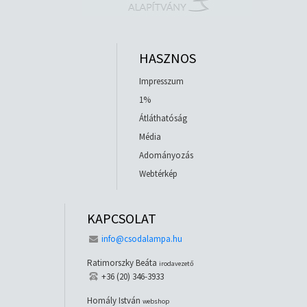
HASZNOS
Impresszum
1%
Átláthatóság
Média
Adományozás
Webtérkép
KAPCSOLAT
info@csodalampa.hu
Ratimorszky Beáta
irodavezető
+36 (20) 346-3933
Homály István
webshop