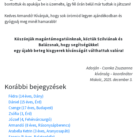
bontottuk és apukája be is üzemelte, így fél órán belül már tudtak is játszani!
Kedves Armandó! Kívánjuk, hogy sok örömöd legyen ajándékodban és
gyógyulj meg minél hamarabb!
Köszönjük magántámogatóinknak, köztük Szilviának és
Balázsnak, hogy segítségükkel
egy újabb beteg kisgyerek kívánságát válthattuk valóra!
Adorján - Csonka Zsuzsanna
kívánság – koordinátor
Miskolc, 2025. december 3.
Korábbi bejegyzések
Fédra (14 éves, Dány)
Dániel (15 éves, Érd)
Csenge (17 éves, Budapest)
Zsófia (3, Érd)
József (4, Fehérvárcsurgó)
Armandó (8 éves, Rásonysápberencs)
Arabella Ketrin (3 éves, Aranyosapáti)
Szonja (5 éves, Balatonlelle)