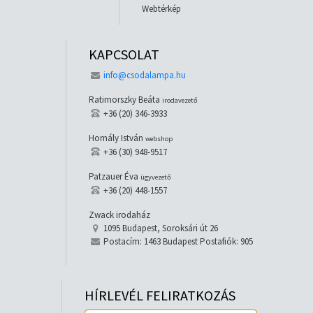
Webtérkép
KAPCSOLAT
info@csodalampa.hu
Ratimorszky Beáta
irodavezető
+36 (20) 346-3933
Homály István
webshop
+36 (30) 948-9517
Patzauer Éva
ügyvezető
+36 (20) 448-1557
Zwack irodaház
1095 Budapest, Soroksári út 26
Postacím: 1463 Budapest Postafiók: 905
HÍRLEVÉL FELIRATKOZÁS