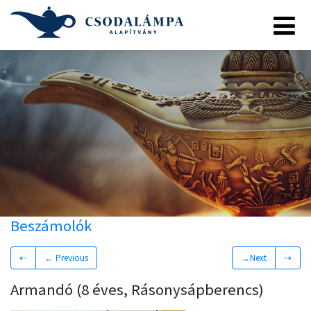
Beszámolók
⇠
← Previous
→Next
⇢
Armandó (8 éves, Rásonysápberencs)