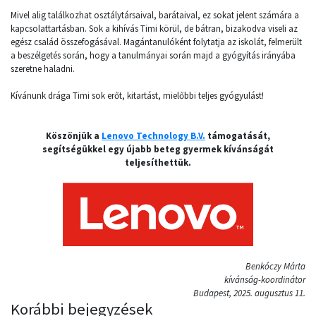
Mivel alig találkozhat osztálytársaival, barátaival, ez sokat jelent számára a
kapcsolattartásban. Sok a kihívás Timi körül, de bátran, bizakodva viseli az
egész család összefogásával. Magántanulóként folytatja az iskolát, felmerült
a beszélgetés során, hogy a tanulmányai során majd a gyógyítás irányába
szeretne haladni.
Kívánunk drága Timi sok erőt, kitartást, mielőbbi teljes gyógyulást!
Köszönjük a
Lenovo Technology B.V.
támogatását,
segítségükkel egy újabb beteg gyermek kívánságát
teljesíthettük.
Benkóczy Márta
kívánság-koordinátor
Budapest, 2025. augusztus 11.
Korábbi bejegyzések