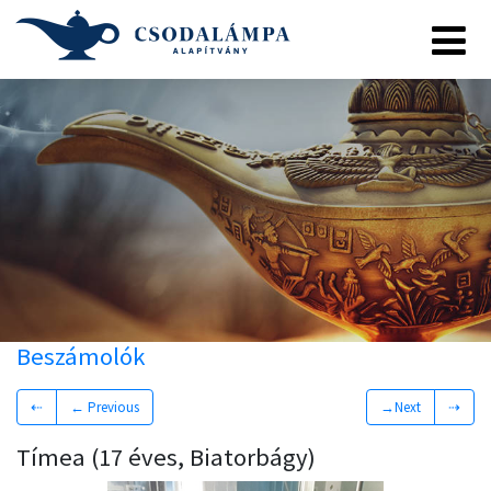
Beszámolók
⇠
← Previous
→Next
⇢
Tímea (17 éves, Biatorbágy)