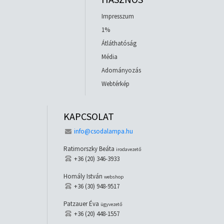
Impresszum
1%
Átláthatóság
Média
Adományozás
Webtérkép
KAPCSOLAT
info@csodalampa.hu
Ratimorszky Beáta
irodavezető
+36 (20) 346-3933
Homály István
webshop
+36 (30) 948-9517
Patzauer Éva
ügyvezető
+36 (20) 448-1557