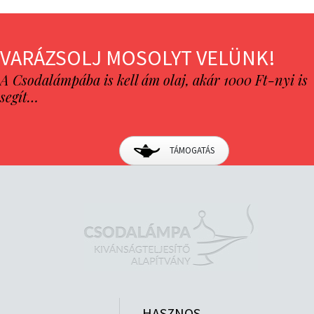
VARÁZSOLJ MOSOLYT VELÜNK!
A Csodalámpába is kell ám olaj, akár 1000 Ft-nyi is
segít…
TÁMOGATÁS
HASZNOS