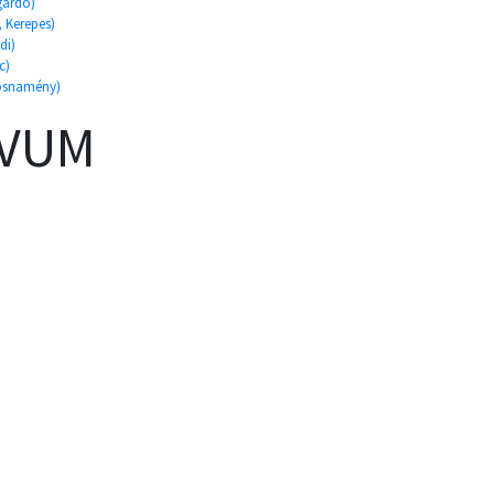
gardó)
, Kerepes)
di)
c)
rosnamény)
ÍVUM