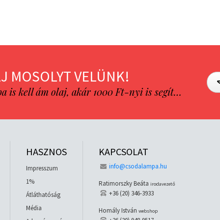
J MOSOLYT VELÜNK!
is kell ám olaj, akár 1000 Ft-nyi is segít…
HASZNOS
KAPCSOLAT
info@csodalampa.hu
Impresszum
1%
Ratimorszky Beáta
irodavezető
+36 (20) 346-3933
Átláthatóság
Média
Homály István
webshop