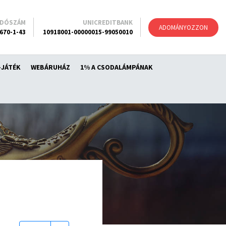
ADÓSZÁM
UNICREDITBANK
ADOMÁNYOZZON
670-1-43
10918001-00000015-99050010
-JÁTÉK
WEBÁRUHÁZ
1% A CSODALÁMPÁNAK