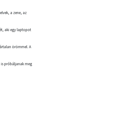
elvek, a zene, az
ét, aki egy laptopot
tártalan örömmel. A
e is próbáljanak meg