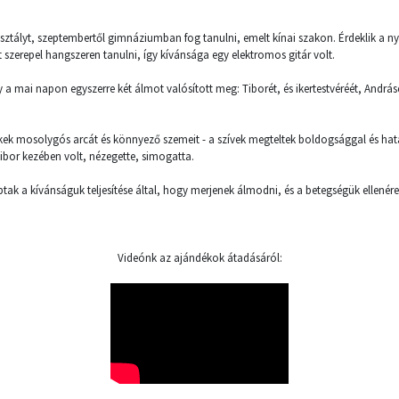
sztályt, szeptembertől gimnáziumban fog tanulni, emelt kínai szakon. Érdeklik a ny
t szerepel hangszeren tanulni, így kívánsága egy elektromos gitár volt.
 mai napon egyszerre két álmot valósított meg: Tiborét, és ikertestvéréét, András
ekek mosolygós arcát és könnyező szemeit - a szívek megteltek boldogsággal és ha
 Tibor kezében volt, nézegette, simogatta.
ptak a kívánságuk teljesítése által, hogy merjenek álmodni, és a betegségük ellenér
Videónk az ajándékok átadásáról: