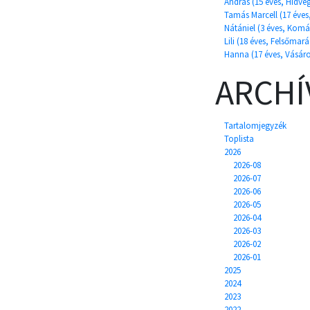
András (15 éves, Hídvé
Tamás Marcell (17 éves
Nátániel (3 éves, Komá
Lili (18 éves, Felsőmará
Hanna (17 éves, Vásá
ARCH
Tartalomjegyzék
Toplista
2026
2026-08
2026-07
2026-06
2026-05
2026-04
2026-03
2026-02
2026-01
2025
2024
2023
2022