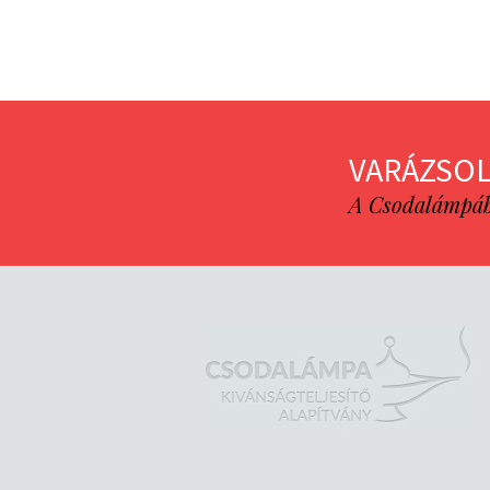
VARÁZSOL
A Csodalámpába 