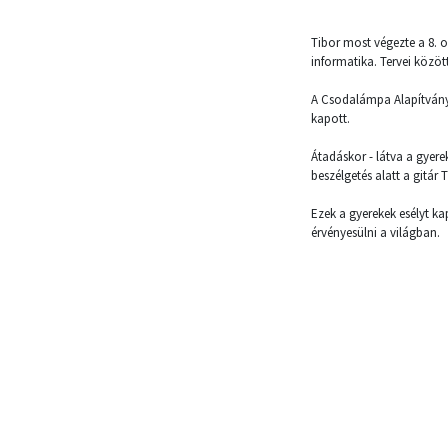
Tibor most végezte a 8. o
informatika. Tervei közöt
A Csodalámpa Alapítvány a
kapott.
Átadáskor - látva a gyer
beszélgetés alatt a gitár
Ezek a gyerekek esélyt ka
érvényesülni a világban.