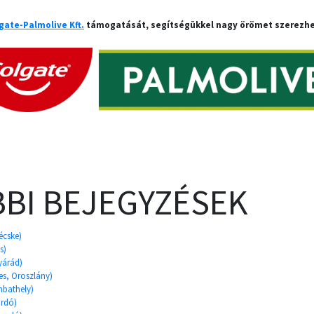
gate-Palmolive Kft.
támogatását, segítségükkel nagy örömet szerezhe
BI BEJEGYZÉSEK
écske)
s)
Nyárád)
s, Oroszlány)
mbathely)
ardó)