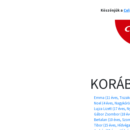
Köszönjük a
Col
KORÁB
Emma (11 éves, Tiszak
Noel (4 éves, Nagykőrö
Lujza Lizett (17 éves, 
Gábor Zsombor (18 éve
Bertalan (10 éves, Szo
Tibor (15 éves, Hídvég