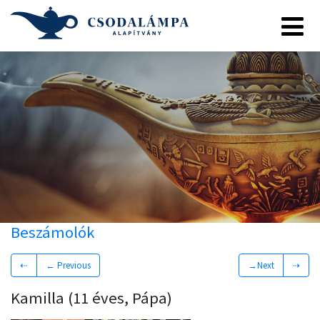
Beszámolók
⇠
← Previous
→Next
⇢
Kamilla (11 éves, Pápa)