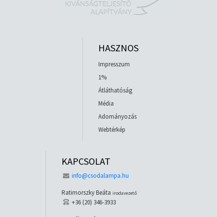
HASZNOS
Impresszum
1%
Átláthatóság
Média
Adományozás
Webtérkép
KAPCSOLAT
info@csodalampa.hu
Ratimorszky Beáta
irodavezető
+36 (20) 346-3933