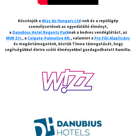
Köszönjük a
Wizz Air Hungary Ltd
-nek és a repülőgép
személyzetének az egyedülálló élményt,
a
Danubius Hotel Regents Park
nak a kedves vendéglátást, az
MVM Zrt.
, a
Colgate-Palmolive Kft.
, valamint a
Pro Filii Alapítvány
és magántámogatónk, köztük Tímea támogatását, hogy
segítségükkel életre szóló élményekkel gazdagodhatott Kamilla.