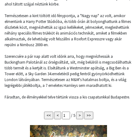
ahol tátott szájjal néztünk körbe.
Természetesen a kint töltött idő fénypontja, a "Nagy nap" az volt, amikor
elmentünk a Harry Potter Stúdióba, és több órán át bolyonghattunk a filmes
díszletek közt, megnézhettük az igazi kellékeket, jelmezeket, megleshettünk
néhány speciális filmes trükköt és animációs technikát, amiket a filmekben
alkalmaztak, de lehetőség volt felszállni a Roxfort Expresszre vagy akár
repülni a Nimbusz 2000-en.
Szerencsére a pár nap alatt volt időnk arra, hogy megnézhessük a
Buckingham Palotánál az őrségváltást, sőt, még belülről is megcsodálhattuk
több termét és a kertjét is. Elsétáltunk a Westminster apátság, a Big Ben és a
Tower előtt, a Sky Garden 34.emeletéről pedig fentről gyönyörködhettünk
London látványában. Természetesen az M&M's hatalmas boltja, és a világ
legrégebbi játékboltja, a 7 emeletes Hamleys sem maradhatott ki.
Fáradtan, de élményekkel telve tértünk vissza a kis csapatunkkal Budapestre.
/ 5