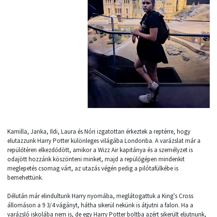
Kamilla, Janka, Ildi, Laura és Nóri izgatottan érkeztek a reptérre, hogy
elutazzunk Harry Potter különleges világába Londonba. A varázslat már a
repülőtéren elkezdődött, amikor a Wizz Air kapitánya és a személyzet is
odajött hozzánk köszönteni minket, majd a repülőgépen mindenkit
meglepetés csomag várt, az utazás végén pedig a pilótafülkébe is
bemehettünk.
Délután már elindultunk Harry nyomába, meglátogattuk a King's Cross
állomáson a 9 3/4 vágányt, hátha sikerül nekünk is átjutni a falon. Ha a
varázsló iskolába nem is, de egy Harry Potter boltba azért sikerült eljutnunk,