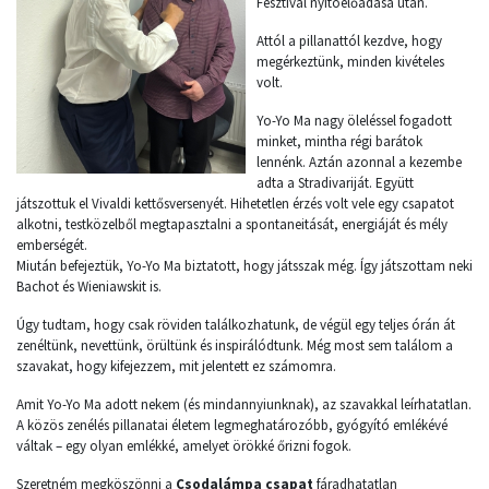
Fesztivál nyitóelőadása után.
Attól a pillanattól kezdve, hogy
megérkeztünk, minden kivételes
volt.
Yo-Yo Ma nagy öleléssel fogadott
minket, mintha régi barátok
lennénk. Aztán azonnal a kezembe
adta a Stradivariját. Együtt
játszottuk el Vivaldi kettősversenyét. Hihetetlen érzés volt vele egy csapatot
alkotni, testközelből megtapasztalni a spontaneitását, energiáját és mély
emberségét.
Miután befejeztük, Yo-Yo Ma biztatott, hogy játsszak még. Így játszottam neki
Bachot és Wieniawskit is.
Úgy tudtam, hogy csak röviden találkozhatunk, de végül egy teljes órán át
zenéltünk, nevettünk, örültünk és inspirálódtunk. Még most sem találom a
szavakat, hogy kifejezzem, mit jelentett ez számomra.
Amit Yo-Yo Ma adott nekem (és mindannyiunknak), az szavakkal leírhatatlan.
A közös zenélés pillanatai életem legmeghatározóbb, gyógyító emlékévé
váltak – egy olyan emlékké, amelyet örökké őrizni fogok.
Szeretném megköszönni a
Csodalámpa csapat
fáradhatatlan