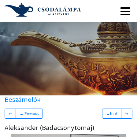
Beszámolók
⇠
← Previous
→Next
⇢
Aleksander (Badacsonytomaj)