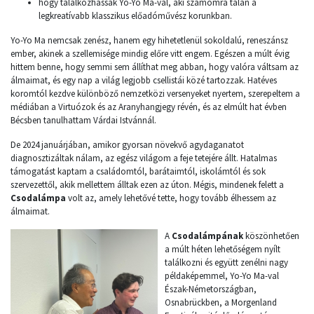
hogy találkozhassak Yo-Yo Ma-val, aki számomra talán a
legkreatívabb klasszikus előadóművész korunkban.
Yo-Yo Ma nemcsak zenész, hanem egy hihetetlenül sokoldalú, reneszánsz
ember, akinek a szellemisége mindig előre vitt engem. Egészen a múlt évig
hittem benne, hogy semmi sem állíthat meg abban, hogy valóra váltsam az
álmaimat, és egy nap a világ legjobb csellistái közé tartozzak. Hatéves
koromtól kezdve különböző nemzetközi versenyeket nyertem, szerepeltem a
médiában a Virtuózok és az Aranyhangjegy révén, és az elmúlt hat évben
Bécsben tanulhattam Várdai Istvánnál.
De 2024 januárjában, amikor gyorsan növekvő agydaganatot
diagnosztizáltak nálam, az egész világom a feje tetejére állt. Hatalmas
támogatást kaptam a családomtól, barátaimtól, iskolámtól és sok
szervezettől, akik mellettem álltak ezen az úton. Mégis, mindenek felett a
Csodalámpa
volt az, amely lehetővé tette, hogy tovább élhessem az
álmaimat.
A
Csodalámpának
köszönhetően
a múlt héten lehetőségem nyílt
találkozni és együtt zenélni nagy
példaképemmel, Yo-Yo Ma-val
Észak-Németországban,
Osnabrückben, a Morgenland