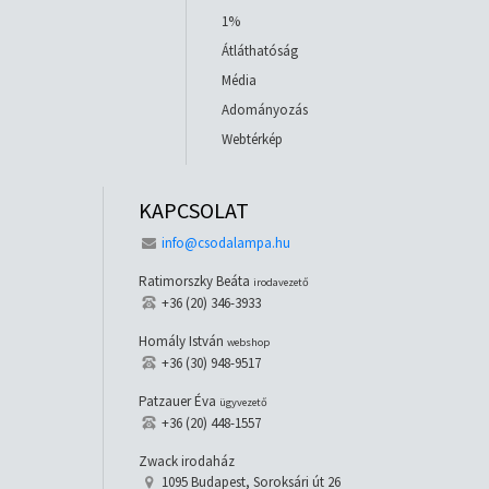
1%
Átláthatóság
Média
Adományozás
Webtérkép
KAPCSOLAT
info@csodalampa.hu
Ratimorszky Beáta
irodavezető
+36 (20) 346-3933
Homály István
webshop
+36 (30) 948-9517
Patzauer Éva
ügyvezető
+36 (20) 448-1557
Zwack irodaház
1095 Budapest, Soroksári út 26