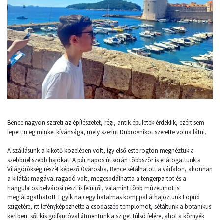
Bence nagyon szereti az építészetet, régi, antik épületek érdeklik, ezért sem
lepett meg minket kívánsága, mely szerint Dubrovnikot szerette volna látni.
A szállásunk a kikötő közelében volt, így első este rögtön megnéztük a
szebbnél szebb hajókat. A pár napos út során többször is ellátogattunk a
Világörökség részét képező Óvárosba, Bence sétálhatott a várfalon, ahonnan
a kilátás magával ragadó volt, megcsodálhatta a tengerpartot és a
hangulatos belvárosi részt is felülről, valamint több múzeumot is
meglátogathatott. Egyik nap egy hatalmas komppal áthajóztunk Lopud
szigetére, itt lefényképezhette a csodaszép templomot, sétáltunk a botanikus
kertben, sőt kis golfautóval átmentünk a sziget túlsó felére, ahol a környék