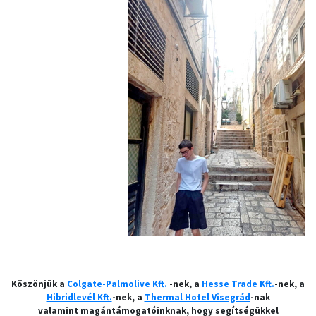
Köszönjük a
Colgate-Palmolive Kft.
-nek, a
Hesse Trade Kft.
-nek, a
Hibridlevél Kft.
-nek, a
Thermal Hotel Visegrád
-nak
valamint magántámogatóinknak, hogy segítségükkel