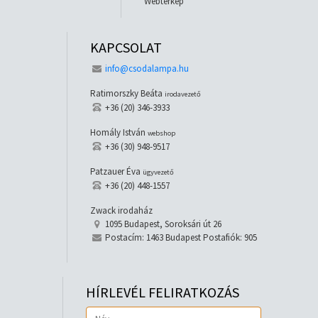
Webtérkép
KAPCSOLAT
info@csodalampa.hu
Ratimorszky Beáta
irodavezető
+36 (20) 346-3933
Homály István
webshop
+36 (30) 948-9517
Patzauer Éva
ügyvezető
+36 (20) 448-1557
Zwack irodaház
1095 Budapest, Soroksári út 26
Postacím: 1463 Budapest Postafiók: 905
HÍRLEVÉL FELIRATKOZÁS