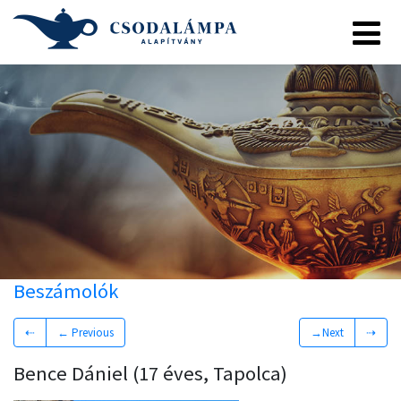
Beszámolók
⇠
← Previous
→Next
⇢
Bence Dániel (17 éves, Tapolca)