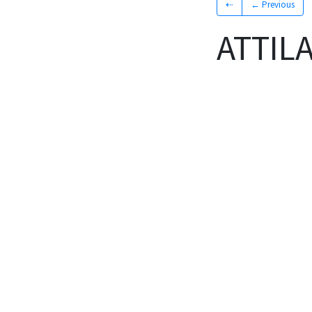
⇠
← Previous
ATTILA