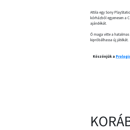
Attila egy Sony PlayStati
kórházból egyenesen a Cs
ajándékát.
Ő maga vitte a hatalmas 
kipróbálhassa új játékát.
Köszönjük a
Prologi
KORÁB