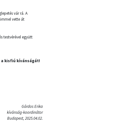
lepetés vár rá. A
ömmel vette át
 testvérével együtt
a kisfiú kívánságát!
Gárdos Erika
kívánság-koordinátor
Budapest, 2025.04.02.