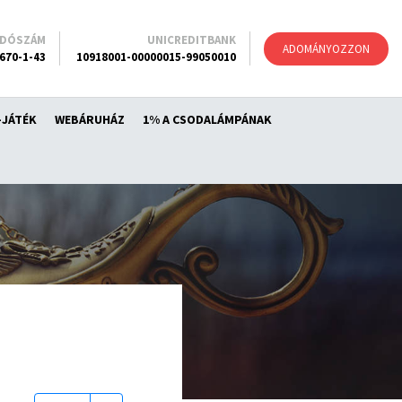
ADÓSZÁM
UNICREDITBANK
ADOMÁNYOZZON
670-1-43
10918001-00000015-99050010
-JÁTÉK
WEBÁRUHÁZ
1% A CSODALÁMPÁNAK