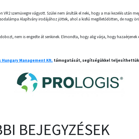
on VR2 szemüvegre vágyott. Szülei nem árulták el neki, hogy a mai kezelés után meg
odalámpa Alapítvány irodájához jöttek, ahol a kisfiú megilletődötten, de nagy ör
dobozt, nem is engedte át senkinek. Elmondta, hogy alig várja, hogy hazaérjenek és
s Hungary Management Kft.
támogatását, segítségükkel teljesíthettük 
BI BEJEGYZÉSEK