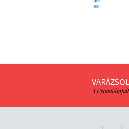
2005
2004
VARÁZSOL
A Csodalámpába 