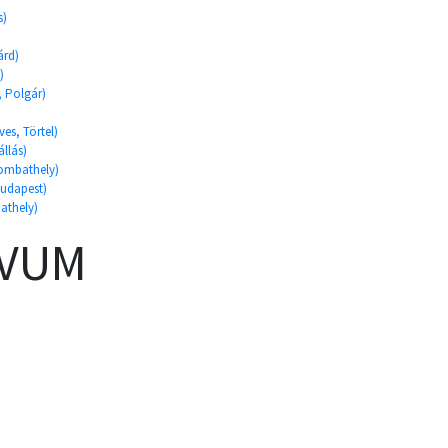
s)
árd)
)
, Polgár)
)
es, Törtel)
állás)
ombathely)
Budapest)
athely)
ÍVUM